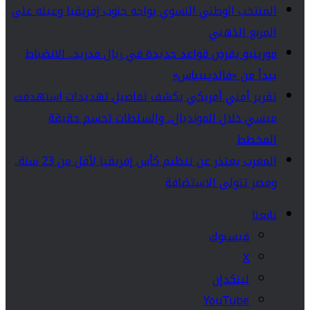
المنتخب الوطني النسوي يواجه جنوب إفريقيا وعينه على
المربع الذهبي
مورينيو يفرض قواعد جديدة في ريال مدريد.. الانضباط
يبدأ من «فالديبيباس»
تقرير أمني أمريكي يكشف تفاصيل تهديدات استهدفت
ميسي خلال المونديال.. والسلطات تحسم حقيقة
المخطط
المغرب يعتذر عن تنظيم كأس إفريقيا لأقل من 23 سنة..
ومصر تتولى الاستضافة
تابعنا
فيسبوك
‫X
لينكدإن
‫YouTube