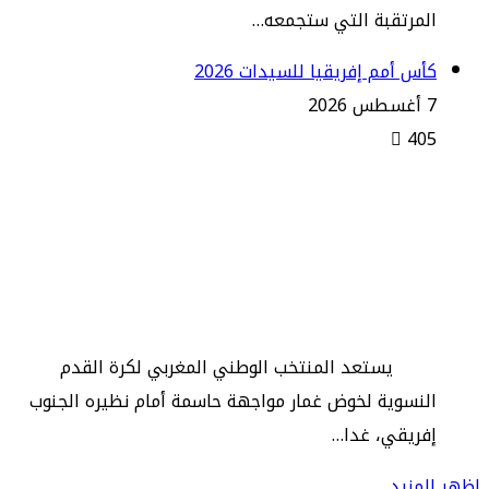
المرتقبة التي ستجمعه…
كأس أمم إفريقيا للسيدات 2026
7 أغسطس 2026
405
رهان المونديال يجمع “لبؤات الأطلس”
بجنوب إفريقيا وفيلدا يستنجد بالدعم
الجماهيري
​يستعد المنتخب الوطني المغربي لكرة القدم
النسوية لخوض غمار مواجهة حاسمة أمام نظيره الجنوب
إفريقي، غدا…
اظهر المزيد