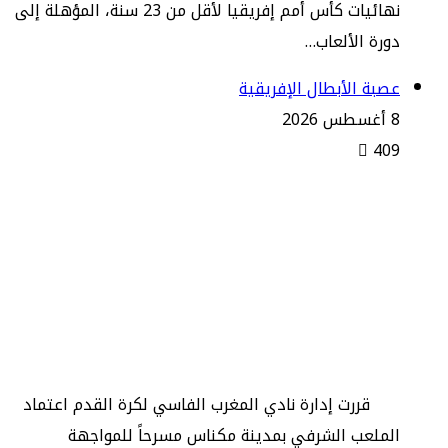
نهائيات كأس أمم إفريقيا لأقل من 23 سنة، المؤهلة إلى
دورة الألعاب…
عصبة الأبطال الإفريقية
8 أغسطس 2026
409
المغرب الفاسي يستقبل رحيمو
البوركينابي بالملعب الشرفي لمكناس
في مستهل مشواره بدوري أبطال
إفريقيا
قررت إدارة نادي المغرب الفاسي لكرة القدم اعتماد
الملعب الشرفي بمدينة مكناس مسرحاً للمواجهة