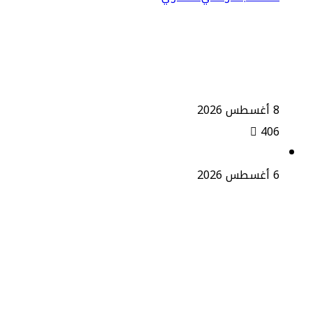
المنتخب الوطني النسوي يواجه جنوب
إفريقيا وعينه على المربع الذهبي
8 أغسطس 2026
406
6 أغسطس 2026
التواصل الإعلامي للجامعة الملكية
المغربية لكرة القدم بين طموح الإنجاز
وضرورة الإصلاح