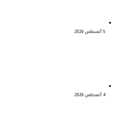
بالبقاء في الملاعب الأوروبية
5 أغسطس 2026
أشرف داري يفك ارتباطه بالأهلي
المصري ويمهد لعودة مرتقبة إلى
الوداد الرياضي
4 أغسطس 2026
السيد فوزي لقجع يحتفي بغزلان