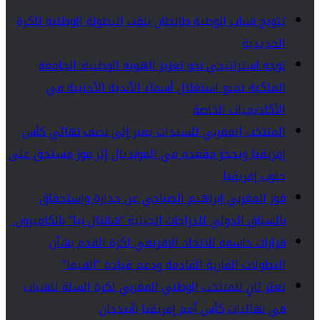
تتويج شباب الوطية طانطان بلقب البطولة الوطنية للكرة
الحديدية
توجه استراتيجي نحو تعزيز الهوية الوطنية: الجامعة
الملكية تمنع استغلال أسماء الأندية الأجنبية في
الأكاديميات الخاصة
المنتخب المغربي للسيدات يعبر إلى نصف نهائي كأس
إفريقيا ويحجز مقعده في المونديال إثر فوز مستحق على
جنوب إفريقيا
فوز المغربي إبراهيم الصباحي عن جدارة واستحقاق
بالسباق الدولي للدراجات الجبلية “شانتال بيا” بالكاميرون.
قرارات حاسمة للاتحاد الإفريقي لكرة القدم بشأن
البطولات القارية القادمة ودعم قيادة “الفيفا”
تعثر ثانٍ للمنتخب الوطني المغربي لكرة السلة للشباب
في نهائيات كأس أمم إفريقيا بأبيدجان