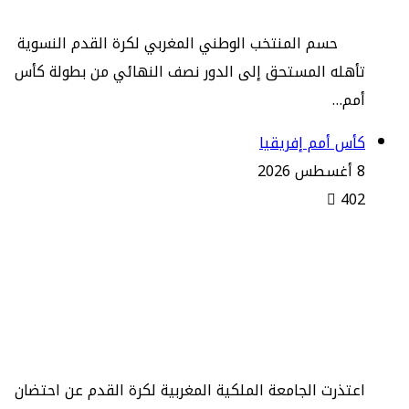
​حسم المنتخب الوطني المغربي لكرة القدم النسوية
تأهله المستحق إلى الدور نصف النهائي من بطولة كأس
أمم…
كأس أمم إفريقيا
8 أغسطس 2026
402
المغرب يعتذر عن تنظيم كأس إفريقيا
لأقل من 23 سنة.. ومصر تتولى
الاستضافة
اعتذرت الجامعة الملكية المغربية لكرة القدم عن احتضان