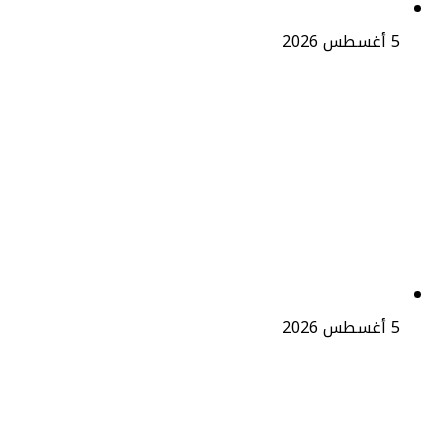
5 أغسطس 2026
غياب حكيمي عن مستهل تصفيات
“الكان” يفرض تحديات تكتيكية على
وهبي وسط مطالب جماهيرية
بإنصاف الهيلالي
5 أغسطس 2026
الدولي المغربي سفيان بوفال يرفض
عرض الترجي التونسي متمسكاً