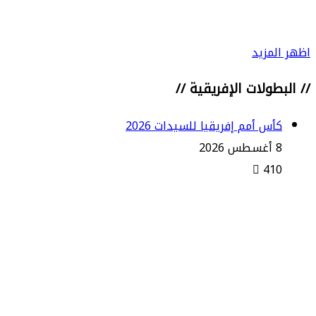
الشباك بمناسبة مباراتها المئوية
اظهر المزيد
// البطولات الإفريقية //
كأس أمم إفريقيا للسيدات 2026
8 أغسطس 2026
410
المنتخب المغربي للسيدات يعبر إلى
نصف نهائي كأس إفريقيا ويحجز
مقعده في المونديال إثر فوز مستحق
على جنوب إفريقيا