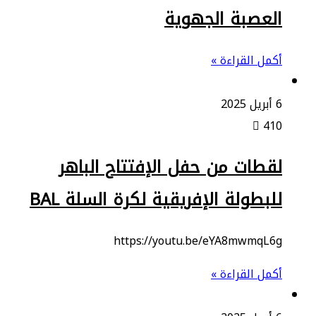
العصبة الجهوية
أكمل القراءة »
6 أبريل 2025
410
لقطات من حفل الإفتتاح الباهر
للبطولة الإفريقية لكرة السلة BAL
https://youtu.be/eYA8mwmqL6g
أكمل القراءة »