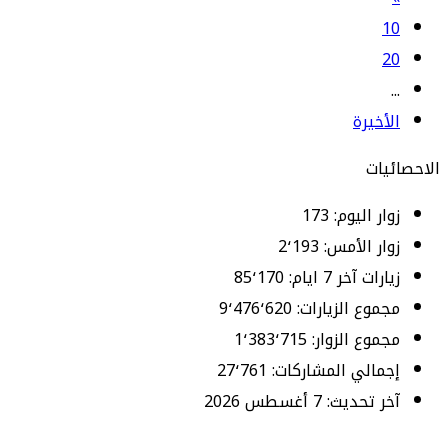
10
20
...
الأخيرة
الاحصائيات
زوار اليوم:
173
زوار الأمس:
2٬193
زيارات آخر 7 ايام:
85٬170
مجموع الزيارات:
9٬476٬620
مجموع الزوار:
1٬383٬715
إجمالي المشاركات:
27٬761
آخر تحديث:
7 أغسطس 2026