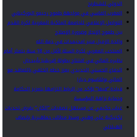
الدولي للشطرنج
المغرب الفاسي في مواجهة طموح رحيمو البوركينابي
التواصل الإعلامي للجامعة الملكية المغربية لكرة القدم
بين طموح الإنجاز وضرورة الإصلاح
والدة الزميل منير امحيمدات في ذمة الله
المنتخب المغربي لكرة السلة لأقل من 18 سنة يتعثر أمام
نظيره المالي في افتتاح بطولة إفريقيا بأبيدجان
الدفاع الحسني الجديدي يعزز خطه الخلفي بالتعاقد مع
المالي بولقاسوم ديارا
قيادة “فيفا” تؤكد من الرباط التزامها بتعزيز الحكامة
وحماية نزاهة المؤسسة
غياب حكيمي عن مستهل تصفيات “الكان” يفرض تحديات
تكتيكية على وهبي وسط مطالب جماهيرية بإنصاف
الهيلالي