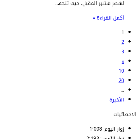
لشهر شتنبر المقبل، حيث تتجه…
أكمل القراءة »
1
2
3
»
10
20
...
الأخيرة
الاحصائيات
زوار اليوم:
1٬008
زوار الأمس:
2٬193