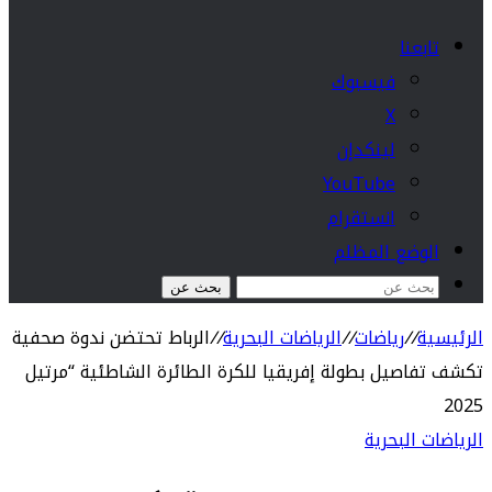
تابعنا
فيسبوك
‫X
لينكدإن
‫YouTube
انستقرام
الوضع المظلم
بحث عن
الرئيسية
//
رياضات
//
الرياضات البحرية
//
الرباط تحتضن ندوة صحفية
تكشف تفاصيل بطولة إفريقيا للكرة الطائرة الشاطئية “مرتيل
2025
الرياضات البحرية