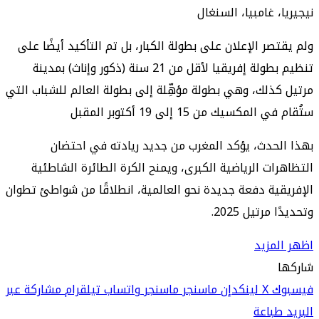
نيجيريا، غامبيا، السنغال
ولم يقتصر الإعلان على بطولة الكبار، بل تم التأكيد أيضًا على
تنظيم بطولة إفريقيا لأقل من 21 سنة (ذكور وإناث) بمدينة
مرتيل كذلك، وهي بطولة مؤهِّلة إلى بطولة العالم للشباب التي
ستُقام في المكسيك من 15 إلى 19 أكتوبر المقبل
بهذا الحدث، يؤكد المغرب من جديد ريادته في احتضان
التظاهرات الرياضية الكبرى، ويمنح الكرة الطائرة الشاطئية
الإفريقية دفعة جديدة نحو العالمية، انطلاقًا من شواطئ تطوان
وتحديدًا مرتيل 2025.
اظهر المزيد
شاركها
فيسبوك
‫X
لينكدإن
ماسنجر
ماسنجر
واتساب
تيلقرام
مشاركة عبر
البريد
طباعة