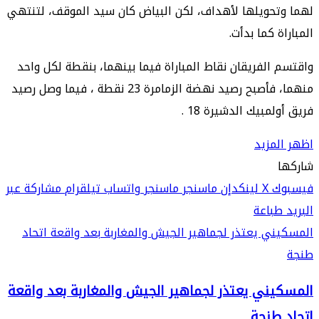
لهما وتحويلها لأهداف، لكن البياض كان سيد الموقف، لتنتهي
المباراة كما بدأت.
واقتسم الفريقان نقاط المباراة فيما بينهما، بنقطة لكل واحد
منهما، فأصبح رصيد نهضة الزمامرة 23 نقطة ، فيما وصل رصيد
فريق أولمبيك الدشيرة 18 .
اظهر المزيد
شاركها
فيسبوك
‫X
لينكدإن
ماسنجر
ماسنجر
واتساب
تيلقرام
مشاركة عبر
البريد
طباعة
المسكيني يعتذر لجماهير الجيش والمغاربة بعد واقعة اتحاد
طنجة
المسكيني يعتذر لجماهير الجيش والمغاربة بعد واقعة
اتحاد طنجة