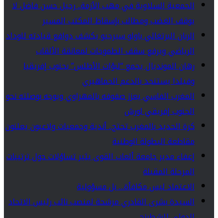
الجمعية السلاوية في مهب الأزمة.. رحيل حسن فاضل لا
يوقف الغضب ومطالب بإسقاط المكتب المسير
الربان البرتغالي باولو سيرجيو يكشف دوافع قيادته للوداد
الرياضي ويرفع سقف الطموحات لمعانقة الألقاب
رهان المونديال يجمع “لبؤات الأطلس” بجنوب إفريقيا
وفيلدا يستنجد بالدعم الجماهيري
المغرب الفاسي يعزز صفوفه بالمهراوي ويوجه بوصلته نحو
الجنوب إفريقي لورش
كرة الحديد بالمغرب تحتج.. أندية وجمعيات ولاعبون يعلنون
مقاطعة البطولة الوطنية
إعفاء مدير جامعة ألعاب القوى يثير تساؤلات حول ترتيبات
المرحلة المقبلة
الاعتماد ليس مكافأة… بل مسؤولية
السيدة بشرى القادري مرشحة لمنصب نائب رئيس الاتحاد
الدولي للشطرنج