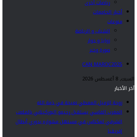
رياضات أخرى
أخبار الجامعات
منوعات
الشباب و الرياضة
زوايا و حوار
صورة وخبر
CAN MAROC2025
السبت, 8 أغسطس 2026
آخر الأخبار
زوجة الزميل المعطي نعيجة في ذمة الله
المغرب الفاسي يستقبل رحيمو البوركينابي بالملعب
الشرفي لمكناس في مستهل مشواره بدوري أبطال
إفريقيا