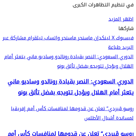
في تنظيم التظاهرات الكبرى.
اظهر المزيد
شاركها
فيسبوك
‫X
لينكدإن
ماسنجر
ماسنجر
واتساب
تيلقرام
مشاركة عبر
البريد
طباعة
الدوري السعودي: النصر بقيادة رونالدو وساديو ماني يتعثر أمام
الهلال ويؤجل تتويجه بفضل تألق بونو
الدوري السعودي: النصر بقيادة رونالدو وساديو ماني
يتعثر أمام الهلال ويؤجل تتويجه بفضل تألق بونو
روسو ڤيردي” تعلن عن قدومها لمنافسات كأس أمم إفريقيا
لمساندة أشبال الأطلس
روسو ڤيردي” تعلن عن قدومها لمنافسات كأس أمم