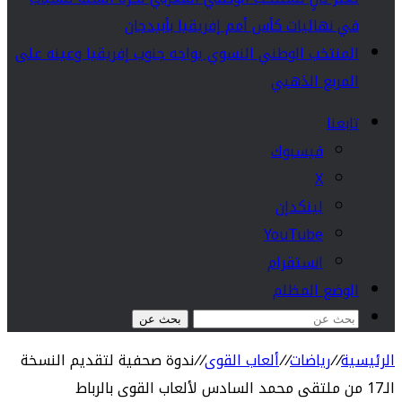
في نهائيات كأس أمم إفريقيا بأبيدجان
المنتخب الوطني النسوي يواجه جنوب إفريقيا وعينه على
المربع الذهبي
تابعنا
فيسبوك
‫X
لينكدإن
‫YouTube
انستقرام
الوضع المظلم
بحث عن
الرئيسية
//
رياضات
//
ألعاب القوى
//
ندوة صحفية لتقديم النسخة
الـ17 من ملتقى محمد السادس لألعاب القوى بالرباط