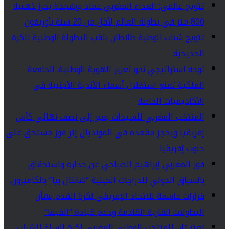
تتويج عالمي: العداء المغربي عماد بوشجدة يحرز ذهبية
800 متر في بطولة العالم لأقل من 20 سنة بأوريغون
تتويج شباب الوطية طانطان بلقب البطولة الوطنية للكرة
الحديدية
توجه استراتيجي نحو تعزيز الهوية الوطنية: الجامعة
الملكية تمنع استغلال أسماء الأندية الأجنبية في
الأكاديميات الخاصة
المنتخب المغربي للسيدات يعبر إلى نصف نهائي كأس
إفريقيا ويحجز مقعده في المونديال إثر فوز مستحق على
جنوب إفريقيا
فوز المغربي إبراهيم الصباحي عن جدارة واستحقاق
بالسباق الدولي للدراجات الجبلية “شانتال بيا” بالكاميرون.
قرارات حاسمة للاتحاد الإفريقي لكرة القدم بشأن
البطولات القارية القادمة ودعم قيادة “الفيفا”
تعثر ثانٍ للمنتخب الوطني المغربي لكرة السلة للشباب