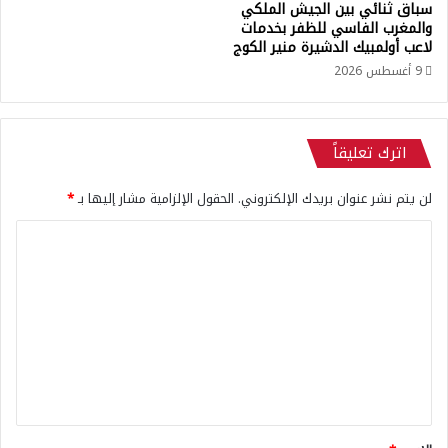
سباق ثنائي بين الجيش الملكي
ا
ا
والمغرب الفاسي للظفر بخدمات
ل
ل
لاعب أولمبيك الدشيرة منير الكوج
و
ك
9 أغسطس 2026
د
و
ا
ن
د
غ
ا
و
اترك تعليقاً
ل
ا
ر
ل
لن يتم نشر عنوان بريدك الإلكتروني.
الحقول الإلزامية مشار إليها بـ
*
ي
د
ا
ي
ا
ض
م
ل
ي
ق
ر
ت
ا
ع
ط
ل
ي
ة
ي
ف
ق
ي
م
*