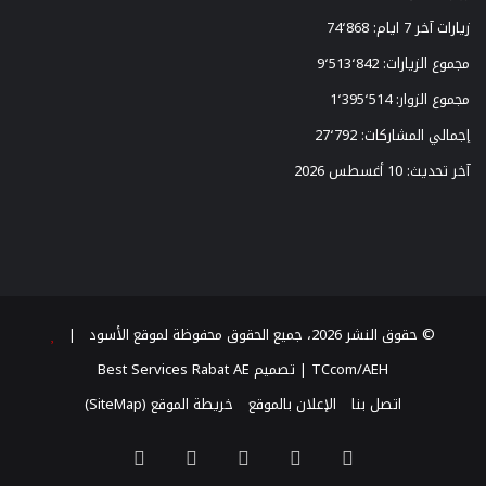
ي
زيارات آخر 7 ايام:
74٬868
مجموع الزيارات:
9٬513٬842
مجموع الزوار:
1٬395٬514
إجمالي المشاركات:
27٬792
آخر تحديث:
10 أغسطس 2026
© حقوق النشر 2026، جميع الحقوق محفوظة لموقع الأسود |
TCcom/AEH
| تصميم
Best Services Rabat AE
اتصل بنا
الإعلان بالموقع
خريطة الموقع (SiteMap)
‫X
فيسبوك
لينكدإن
‫YouTube
انستقرام