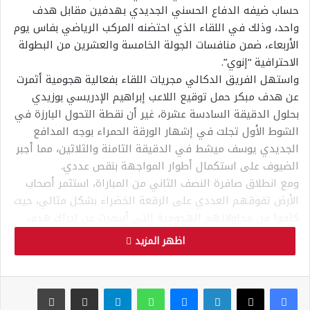
حساب ضيفه الدفاع الحسني الجديدي بهدفين مقابل هدف
واحد، وذلك في اللقاء الذي احتضنه المركب الرياضي بفاس يوم
الأربعاء، ضمن منافسات الجولة الخامسة والعشرين من البطولة
الاحترافية “إنوي”.
​واستهل الفريق الدكالي مجريات اللقاء بفعالية هجومية أثمرت
عن هدف مبكر حمل توقيع اللاعب إبراهيم الإدريسي بوزيدي
بحلول الدقيقة السادسة عشرة، غير أن نقطة التحول البارزة في
الشوط الأول تجلت في إشهار الورقة الحمراء بوجه المدافع
الجديدي يوسف ميشط في الدقيقة الثامنة والثلاثين، مما أجبر
الضيوف على استكمال أطوار المواجهة بنقص عددي.
​ومع انطلاق صافرة النصف الثاني من المباراة، استثمر أصحاب
الأرض تفوقهم العددي على الرقعة الخضراء بشكل مثالي، حيث
كثفوا من محاولاتهم الهجومية التي أسفرت عن إدراك هدف
التعادل بواسطة اللاعب أفصال في الدقيقة الخمسين. واستمر
اظهر المزيد
الضغط الفاسي طيلة الدقائق المتبقية بحثاً عن اقتناص النقاط
الثلاث، وهو ما تحقق بالفعل في الأوقات الحرجة من عمر اللقاء،
وتحديداً في الدقيقة السابعة من الوقت بدل الضائع، إثر لمسة
فيسبوك
‫X
لينكدإن
ماسنجر
واتساب
تيلقرام
مشاركة عبر البريد
طباعة
حاسمة من اللاعب سفيان بنجديدة أهدت فريقه فوزاً درامياً.