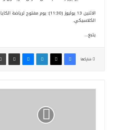
الاثنين 13 يوليوز (11:30): يوم مفت
الكلاسيكي.
يتبع…
فيسبوك
‫X
لينكدإن
ماسنجر
مشاركة عبر البريد
شاركها
ه
ا
ل
ا
ن
د
ي