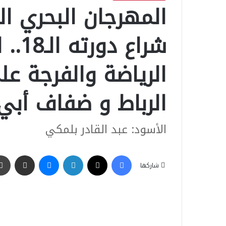
المهرجان البحري ال
شراع
الرياضة والفرجة 
الرباط و ضفاف أبي
الأسود: عبد القادر بلمكي
فيسبوك
‫X
لينكدإن
ماسنجر
مشاركة عبر البريد
شاركها