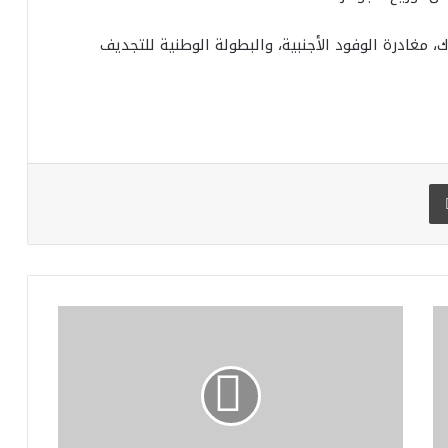
وح لرياضة الكاياك، مغادرة الوفود الأجنبية، والبطولة الوطنية للتجديف
طباعة
ا
ل
ا
ت
ح
ا
د