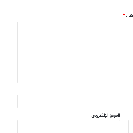
ن
ه
ا
ها بـ
*
ء
ت
ع
ا
ق
د
ه
م
ع
ا
ل
م
د
ر
ب
ج
الموقع الإلكتروني
م
ا