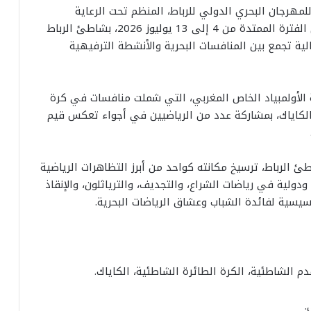
لمهرجان البحري الدولي للرباط، المنظم تحت الرعاية
السامية لصاحب الجلالة الملك محمد السادس، خلال الفترة الممتدة من 4 إلى 13 يوليوز 2026، بشاطئ الرباط
لية تجمع بين المنافسات البحرية والأنشطة الترفيهية
 الأولمبياد الخاص المغربي، التي شملت منافسات في كرة
الكاياك، بمشاركة عدد من الرياضيين في أجواء تعكس قيم
 الرباط، ترسيخ مكانته كواحد من أبرز التظاهرات الرياضية
دولية في رياضات الشراع، والتجديف، والترياثلون، والإنقاذ
يسية لفائدة الشباب وعشاق الرياضات البحرية.