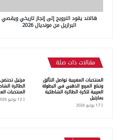
ق
و
هالاند يقود النرويج إلى إنجاز تاريخي ويقصي
د
البرازيل من مونديال 2026
ا
ل
ن
ر
و
ي
مقالات ذات صلة
ج
إ
ل
المنتخبات المغربية تواصل التألق
مرتيل تحتضن ا
ى
وتبلغ المربع الذهبي في البطولة
الطائرة الشاط
إ
العربية للكرة الطائرة الشاطئية
المنتخبات العر
ن
بمارتيل
13 يوليو 2026
ج
17 يوليو 2026
ا
ز
ت
ا
ر