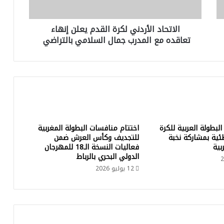
ا
ل
الاتحاد الأردني لكرة القدم يعلن إنهاء
أ
تعاقده مع المدرب جمال السلامي بالتراضي
ر
د
ن
ي
ل
ك
ر
ة
ا
لبطولة العربية للكرة
اختتام منافسات البطولة المغربية
ل
ئية بمشاركة نخبة
للتجديف وكأس العرش ضمن
ق
بية
فعاليات النسخة الـ18 للمهرجان
د
الدولي البحري بالرباط
م
12 يوليو 2026
ي
ع
ل
ن
إ