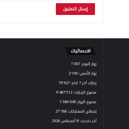
د
ي
ا
ل
2
0
2
6
الاحصائيات
زوار اليوم:
1٬007
زوار الأمس:
2٬100
زيارات آخر 7 ايام:
79٬927
مجموع الزيارات:
9٬487٬512
مجموع الزوار:
1٬386٬649
إجمالي المشاركات:
27٬768
آخر تحديث:
8 أغسطس 2026