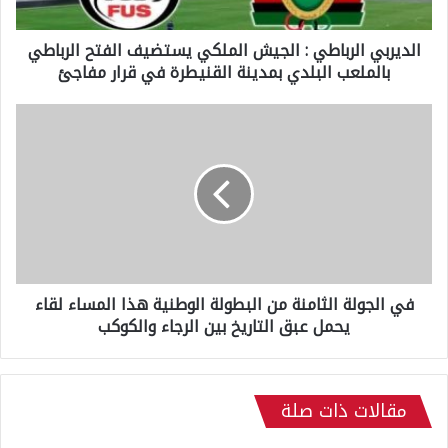
ا
ل
الديربي الرباطي : الجيش الملكي يستضيف الفتح الرباطي
ر
بالملعب البلدي بمدينة القنيطرة في قرار مفاجئ
ب
ا
ط
ف
ي
ي
:
ا
ا
ل
ل
ج
ج
و
ي
ل
ش
ة
ا
ا
ل
في الجولة الثامنة من البطولة الوطنية هذا المساء لقاء
ل
م
يحمل عبق التاريخ بين الرجاء والكوكب
ث
ل
ا
ك
م
ي
ن
ي
مقالات ذات صلة
ة
س
م