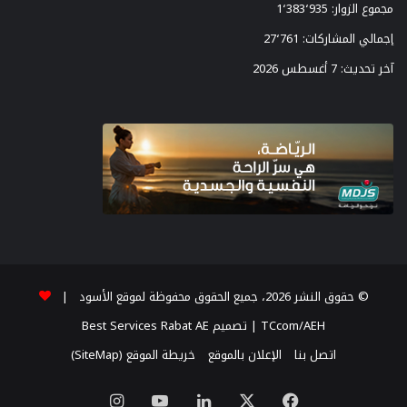
مجموع الزوار:
1٬383٬935
إجمالي المشاركات:
27٬761
آخر تحديث:
7 أغسطس 2026
© حقوق النشر 2026، جميع الحقوق محفوظة لموقع الأسود |
TCcom/AEH
| تصميم
Best Services Rabat AE
اتصل بنا
الإعلان بالموقع
خريطة الموقع (SiteMap)
‫X
فيسبوك
لينكدإن
‫YouTube
انستقرام