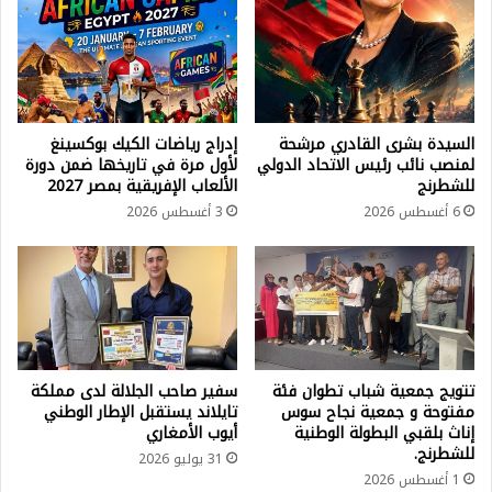
ت
ن
ض
ا
ي
ل
ف
ب
ا
ط
ل
و
ف
ل
السيدة بشرى القادري مرشحة
إدراج رياضات الكيك بوكسينغ
ت
ة
لمنصب نائب رئيس الاتحاد الدولي
لأول مرة في تاريخها ضمن دورة
ح
للشطرنج
الألعاب الإفريقية بمصر 2027
ا
ا
ل
6 أغسطس 2026
3 أغسطس 2026
ل
و
ر
ط
ب
ن
ا
ي
ط
ة
ي
ه
ب
ذ
تتويج جمعية شباب تطوان فئة
سفير صاحب الجلالة لدى مملكة
ا
ا
مفتوحة و جمعية نجاح سوس
تايلاند يستقبل الإطار الوطني
ل
ا
إناث بلقبي البطولة الوطنية
أيوب الأمغاري
م
ل
للشطرنج.
31 يوليو 2026
ل
م
1 أغسطس 2026
ع
س