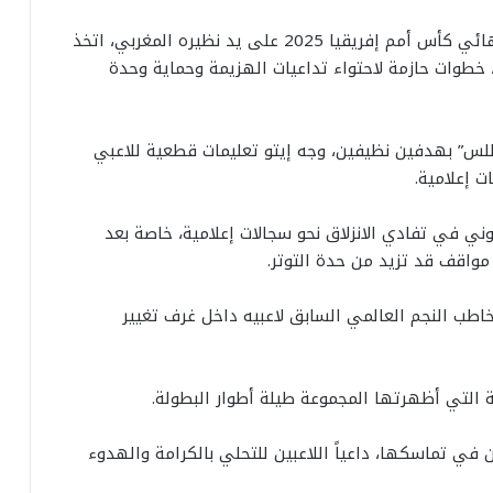
​في أعقاب خروج المنتخب الكاميروني من دور ربع نهائي كأس أمم إفريقيا 2025 على يد نظيره المغربي، اتخذ
، خطوات حازمة لاحتواء تداعيات الهزيمة وحماية وحدة
طلس” بهدفين نظيفين، وجه إيتو تعليمات قطعية للاعبي
ت إعلامية.
ني في تفادي الانزلاق نحو سجالات إعلامية، خاصة بعد
 مواقف قد تزيد من حدة التوتر.
خاطب النجم العالمي السابق لاعبيه داخل غرف تغيير
تالية التي أظهرتها المجموعة طيلة أطوار البطولة.
في تماسكها، داعياً اللاعبين للتحلي بالكرامة والهدوء