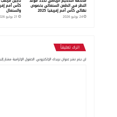
محكمة التحكيم الرياضي تحدد موعد
تأجيل مرتقب 
ي
النظر في الطعن السنغالي بخصوص
ب
نهائي كأس أمم إفريقيا 2025
والسنغال
م
24 يوليو 2026
21 يوليو 2026
ن
ا
ل
د
ا
اترك تعليقاً
ر
ا
ل
لن يتم نشر عنوان بريدك الإلكتروني.
الحقول الإلزامية مشار إلي
ب
ا
ي
ض
ل
ا
ت
ء
إ
ع
ل
ل
ى
ي
ط
ن
ق