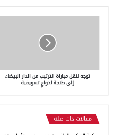
ت
و
ج
ه
ل
ن
ق
ل
م
توجه لنقل مباراة الترتيب من الدار البيضاء
ب
إلى طنجة لدواعٍ تسويقية
ا
ر
ا
ة
ا
ل
مقالات ذات صلة
ت
ر
ت