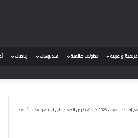
فريقية و عربية
بطولات عالمية
فيديوهات
رياضات
أخ
حيمو البوركينابي
مم إفريقيا المغرب 2025
//
إيتو يفرض الصمت على لاعبيه ويعد بالثأر بعد