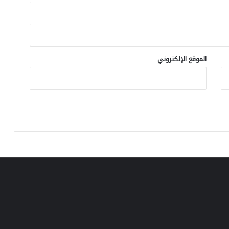
اً
ح
ا
ر
ق
اً
الموقع الإلكتروني
م
ع
"
ا
ل
أ
س
و
د
"
ف
ي
ن
ص
ف
ا