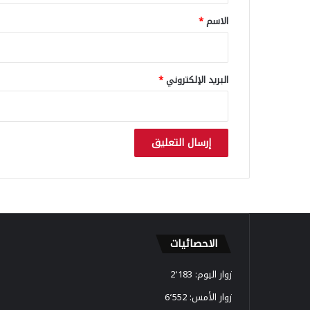
ج
*
ة
الاسم
*
ل
د
و
ا
البريد الإلكتروني
*
عٍ
ت
س
و
ي
ق
ي
ة
الاحصائيات
زوار اليوم:
2٬183
زوار الأمس:
6٬552