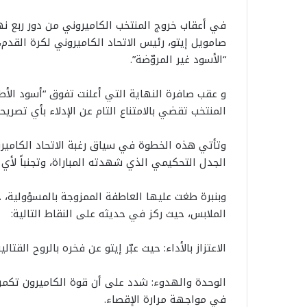
صامويل إيتو، رئيس الاتحاد الكاميروني لكرة القدم
“الأسود غير المروّضة”.
و ​عقب صافرة النهاية التي أعلنت تفوق “أسود الأ
المنتخب تقضي بالامتناع التام عن الإدلاء بأي تصريحا
وتأتي هذه الخطوة في سياق رغبة الاتحاد الكاميرو
الجدل التحكيمي الذي شهدته المباراة، وتجنباً لأي
​وبنبرة طغت عليها العاطفة الممزوجة بالمسؤولية، 
الملابس، حيث ركز في حديثه على النقاط التالية:
​الاعتزاز بالأداء: حيث عبّر إيتو عن فخره بالروح الق
​الوحدة والهدوء: شدد على أن قوة الكاميرون تكمن 
في مواجهة مرارة الإقصاء.