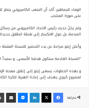
​الوفاء للجماهير: أكد أن الشعب الكاميروني ينظر ل
على صورة المنتخب.
​ولم يخلُ حديث رئيس الاتحاد الكاميروني من رسا
الصدمة، بل حول الانكسار إلى نقطة انطلاق جديدة.
وأعلن إيتو صراحة عن بدء التحضير للنسخة المقبلة م
​”النسخة القادمة ستكون هدفنا الأسمى.. و سنبدأ ال
و ​بهذه الخطوات، يسعى إيتو إلى إغلاق صفحة الإ
لمشروع كروي يهدف إلى إعادة الهيبة للكرة الكامير
فيسبوك
‫X
لينكدإن
ماسنجر
مشاركة عبر البريد
شاركها