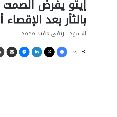
إيتو يفرض الصمت ع
بالثأر بعد الإقصاء 
الأسود : ريفي مفيد محمد
فيسبوك
‫X
لينكدإن
ماسنجر
مشاركة عبر البريد
شاركها