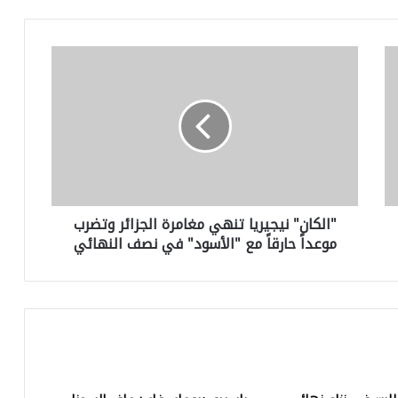
"
ا
ل
ك
ا
ن
"
ن
ي
"الكان" نيجيريا تنهي مغامرة الجزائر وتضرب
ج
موعداً حارقاً مع "الأسود" في نصف النهائي
ي
ر
ي
ا
ت
ن
ه
ي
م