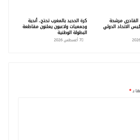
ا
ر
ا
القادري مرشحة
كرة الحديد بالمغرب تحتج.. أندية
ث
يس الاتحاد الدولي
وجمعيات ولاعبون يعلنون مقاطعة
م
البطولة الوطنية
ي
7 أغسطس 2026
ن
ا
م
ن
م
ك
ن
ا
ها بـ
*
س
و
ي
ع
ز
ز
ح