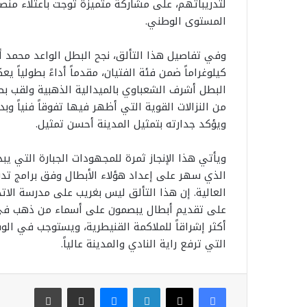
لتدريباتهم، على مشاركة متميزة توجت باعتلاء منصات
المستوى الوطني.
كيلوغراماً ضمن فئة الفتيان، مقدماً أداءً بطوليا
من النزالات القوية التي أظهر فيها تفوقاً فنياً وبدني
ويؤكد جدارته بتمثيل المدينة أحسن تمثيل.
​ويأتي هذا الإنجاز ثمرة للمجهودات الجبارة التي ي
الذي سهر على إعداد هؤلاء الأبطال وفق برامج تدريبي
العالية. إن هذا التألق ليس بغريب على مدرسة الا
على تقديم أبطال يبصمون على أسماء من ذهب في ال
أكثر إشراقاً للملاكمة القنيطرية، ويستوجب في الو
التي ترفع راية النادي والمدينة عالياً.
فيسبوك
‫X
لينكدإن
ماسنجر
مشاركة عبر البريد
طباعة