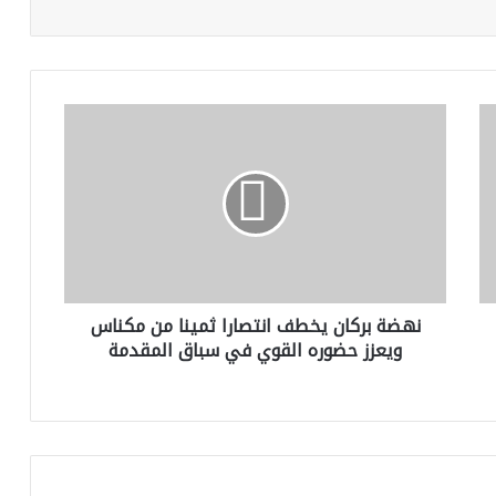
ن
ه
ض
ة
ب
ر
ك
ا
ن
نهضة بركان يخطف انتصارا ثمينا من مكناس
ي
ويعزز حضوره القوي في سباق المقدمة
خ
ط
ف
ا
ن
ت
ص