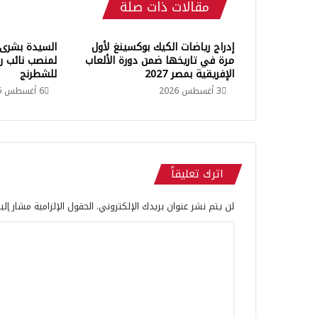
مقالات ذات صلة
ا
ل
م
إدراج رياضات الكيك بوكسينغ لأول
السيدة بشرى 
غ
مرة في تاريخها ضمن دورة الألعاب
لمنصب نائب رئ
ر
الإفريقية بمصر 2027
للشطرنج
ب
3 أغسطس 2026
6 أغسطس 2026
…
ش
غ
ف
ب
اترك تعليقاً
ا
ل
م
لن يتم نشر عنوان بريدك الإلكتروني.
الحقول الإلزامية مشار إلي
غ
ا
ا
م
ل
ر
ت
ة
و
ع
ا
ل