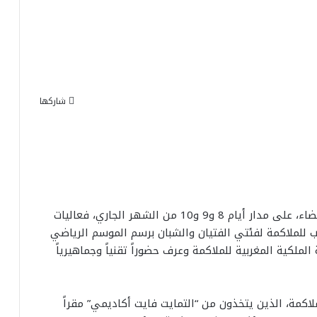
شاركها
شهدت القاعة المغطاة ابن مسيك بمدينة الدار البيضاء، على مدار أيام 8 و9 و10 من الشهر الجاري، فعاليات
ب للملاكمة لفئتي الفتيان والشبان برسم الموسم الرياضي
عة الملكية المغربية للملاكمة وعرف حضوراً تقنياً وجماهيرياً
لاكمة، الذين يتخذون من “التمايت فايت أكاديمي” مقراً