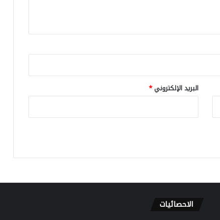
ض
و
ر
ه
ا
ل
ق
و
ي
البريد الإلكتروني
*
ف
ي
س
ب
ا
ق
ا
ل
م
ق
د
الاحصائيات
م
ة