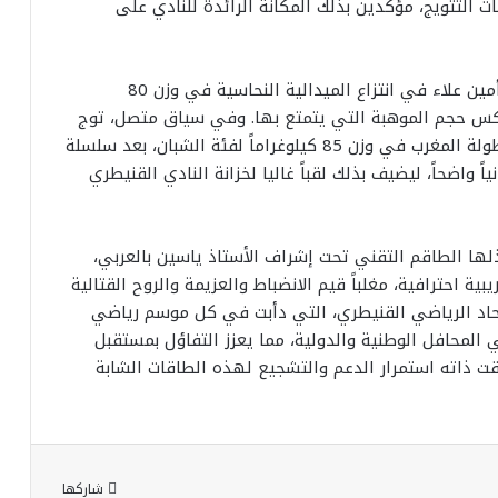
 التتويج، مؤكدين بذلك المكانة الرائدة للنادي على
​وفي تفاصيل هذا التألق، نجح البطل الواعد محمد أمين علاء في انتزاع الميدالية النحاسية في وزن 80
ً يعكس حجم الموهبة التي يتمتع بها. وفي سياق متصل، توج
البطل أشرف الشعباوي بالميدالية الذهبية ولقب بطولة المغرب في وزن 85 كيلوغراماً لفئة الشبان، بعد سلسلة
اً واضحاً، ليضيف بذلك لقباً غاليا لخزانة النادي القنيطري
بذلها الطاقم التقني تحت إشراف الأستاذ ياسين بالعربي،
ة احترافية، مغلباً قيم الانضباط والعزيمة والروح القتالية
تحاد الرياضي القنيطري، التي دأبت في كل موسم رياضي
محافل الوطنية والدولية، مما يعزز التفاؤل بمستقبل
قت ذاته استمرار الدعم والتشجيع لهذه الطاقات الشابة
شاركها