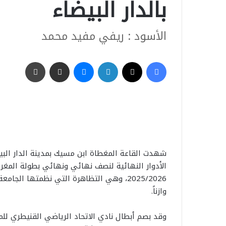
بالدار البيضاء
الأسود : ريفي مفيد محمد
فيسبوك
‫X
لينكدإن
ماسنجر
مشاركة عبر البريد
طباعة
الأدوار النهائية لنصف نهائي ونهائي بطولة المغر
2025/2026، وهي التظاهرة التي نظمتها الجام
وازناً.
وقد بصم أبطال نادي الاتحاد الرياضي القنيطري للم