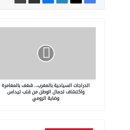
ا
ل
د
ر
ا
ج
ا
ت
ا
الدراجات السياحية بالمغرب… شغف بالمغامرة
ل
واكتشاف لجمال الوطن من قلب تيداس
س
ي
وضاية الرومي
ا
ح
ي
ة
ب