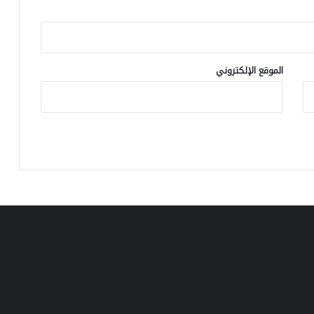
ا
ت
ا
ل
ا
الموقع الإلكتروني
س
ت
ح
و
ا
ذ
ع
ل
ى
ر
ي
ا
ل
م
د
ر