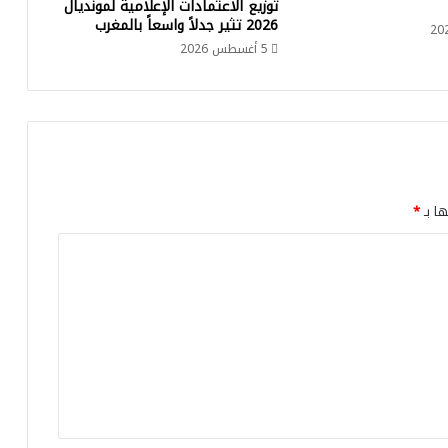
توزيع الاعتمادات الإعلامية لمونديال
ج
2026 تثير جدلاً واسعاً بالمغرب
د
5 أغسطس 2026
ي
د
ة
و
ي
ؤ
ك
د
ها بـ
*
ت
ص
د
ي
ه
ل
م
ح
ا
و
ل