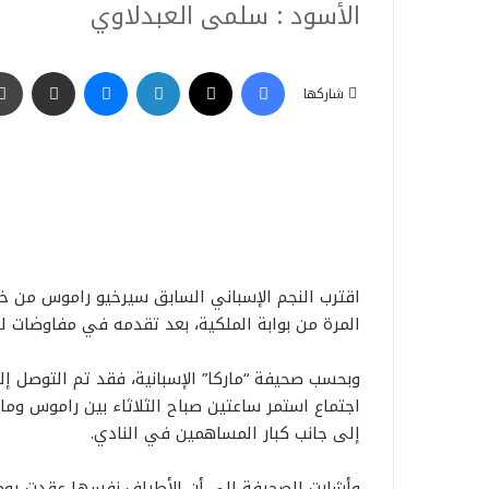
الأسود : سلمى العبدلاوي
فيسبوك
‫X
لينكدإن
ماسنجر
مشاركة عبر البريد
شاركها
اقترب النجم الإسباني السابق سيرخيو راموس من خط
المرة من بوابة الملكية، بعد تقدمه في مفاوضات ل
وبحسب صحيفة “ماركا” الإسبانية، فقد تم التوصل إ
اجتماع استمر ساعتين صباح الثلاثاء بين راموس ومار
إلى جانب كبار المساهمين في النادي.
وأشارت الصحيفة إلى أن الأطراف نفسها عقدت يوم