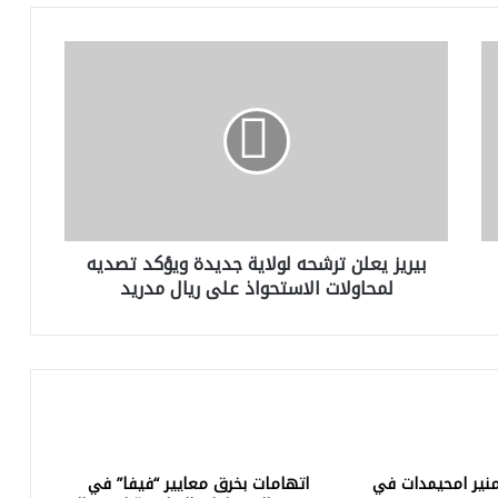
ب
ي
ر
ي
ز
ي
ع
ل
ن
بيريز يعلن ترشحه لولاية جديدة ويؤكد تصديه
ت
لمحاولات الاستحواذ على ريال مدريد
ر
ش
ح
ه
ل
و
ل
ا
ي
منير امحيمدات في
اتهامات بخرق معايير “فيفا” في
ة