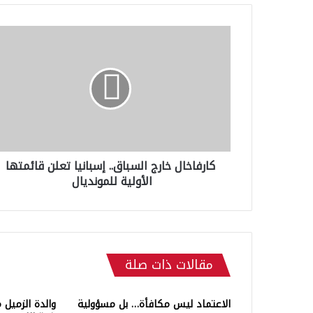
ك
ا
ر
ف
ا
خ
ا
ل
خ
كارفاخال خارج السباق.. إسبانيا تعلن قائمتها
ا
الأولية للمونديال
ر
ج
ا
ل
س
ب
مقالات ذات صلة
ا
ق
.
الاعتماد ليس مكافأة… بل مسؤولية
والدة الزميل 
.