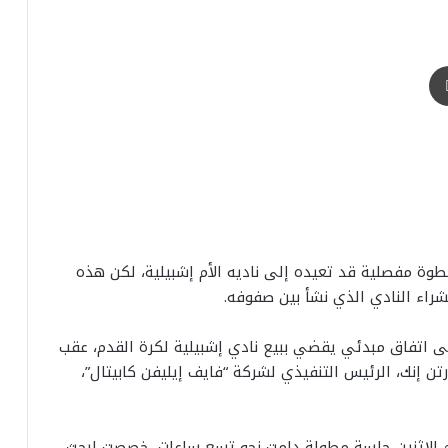
طباعة
وة مفصلية قد تعيده إلى ناديه الأم إشبيلية، لكن هذه
شراء النادي الذي نشأ بين صفوفه.
لى اتفاق مبدئي يقضي ببيع نادي إشبيلية لكرة القدم، عقب
تن إنك، الرئيس التنفيذي لشركة “فايف إيليفن كابيتال”،
 الاثنين جلسة مطولة دامت نحو تسع ساعات، خصصت لبحث