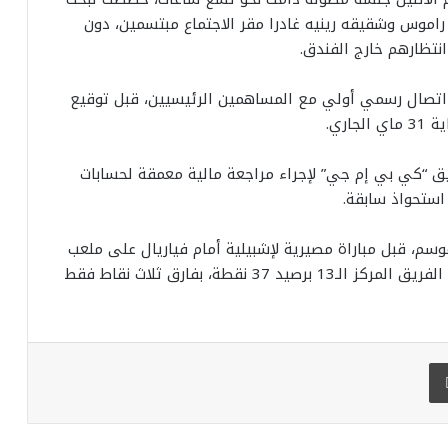
راموس وشقيقه رينيه غادرا مقر الاجتماع مبتسمين، دون
انتظارهم خارج الفندق.
 اتصال رسمي أولي مع المساهمين الرئيسيين، قبل توقيع
ري.
يق “كي بي إم جي” لإجراء مراجعة مالية معمقة لحسابات
استحواذ سابقة.
، قبل مباراة مصيرية لإشبيلية أمام فياريال على ملعب
“لا سيراميكا”، في سباق تفادي الهبوط، حيث يحتل الفريق المركز الـ13 برصيد 37 نقطة، بفارق ثلاث نقاط فقط
طباعة