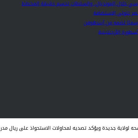
ي خلال المونديال.. والسلطات تحسم حقيقة المخطط
سميًا لضمه من آيندهوفن
سطورة الأرجنتينية
شحه لولاية جديدة ويؤكد تصديه لمحاولات الاستحواذ على ريال مدر