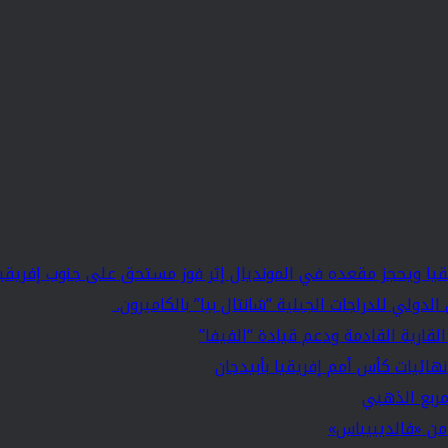
يا ويحجز مقعده في المونديال إثر فوز مستحق على جنوب إفريقيا
دولي للدراجات الجبلية “شانتال بيا” بالكاميرون.
لقارية القادمة ودعم قيادة “الفيفا”
هائيات كأس أمم إفريقيا بأبيدجان
مربع الذهبي
 من «فالديبيباس»