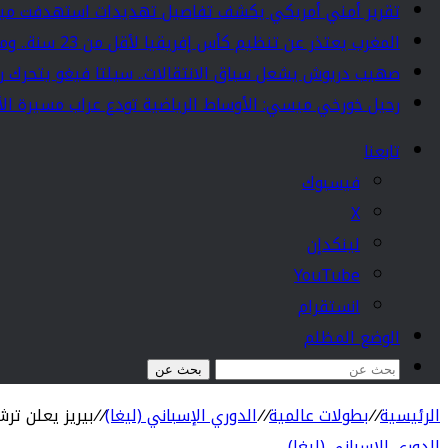
تقرير أمني أمريكي يكشف تفاصيل تهديدات استهدفت ميس
المغرب يعتذر عن تنظيم كأس إفريقيا لأقل من 23 سنة.. ومصر تتولى الاستضافة
صهيب دريوش يشعل سباق الانتقالات.. سيلتا فيغو يتحرك ر
رحيل خورخي ميسي: الأوساط الرياضية تودع عراب مسيرة الأ
تابعنا
فيسبوك
‫X
لينكدإن
‫YouTube
انستقرام
الوضع المظلم
بحث عن
الرئيسية
//
بطولات عالمية
//
الدوري الإسباني (ليغا)
//
بيريز يعلن تر
الدوري الإسباني (ليغا)