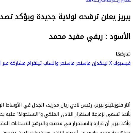
بيريز يعلن ترشحه لولاية جديدة ويؤكد تصدي
الأسود : ريفي مفيد محمد
شاركها
فيسبوك
‫X
لينكدإن
ماسنجر
ماسنجر
واتساب
تيلقرام
مشاركة عبر ال
​أثار فلورنتينو بيريز، رئيس نادي ريال مدريد، الجدل في الأوساط
بأنها تسعى لزعزعة استقرار النادي الملكي و”الاستحواذ” عليه بط
​وأكد بيريز أن قراره بالاستمرار في منصبه والترشح للانتخابات 
جماهيرية ودعم واسع من أعضاء النادي ومنخرطيه الذين يضعون 