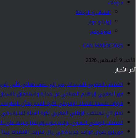
منوعات
الشباب و الرياضة
زوايا و حوار
صورة وخبر
CAN MAROC2025
الأحد, 9 أغسطس 2026
آخر الأخبار
المنتخب المغربي للسيدات يعبر إلى نصف نهائي كأس إفريق
فوز المغربي إبراهيم الصباحي عن جدارة واستحقاق بالسباق ال
قرارات حاسمة للاتحاد الإفريقي لكرة القدم بشأن البطولات ا
تعثر ثانٍ للمنتخب الوطني المغربي لكرة السلة للشباب في ن
المنتخب الوطني النسوي يواجه جنوب إفريقيا وعينه على ال
مورينيو يفرض قواعد جديدة في ريال مدريد.. الانضباط يبدأ