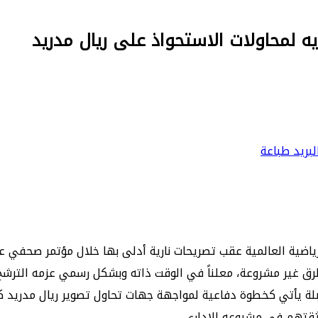
ه لمحاولات الاستحواذ على ريال مدريد
بريد
طباعة
 الرياضية العالمية عقب تصريحات نارية أدلى بها خلال مؤتمر صحفي ع
رق غير مشروعة، معلناً في الوقت ذاته وبشكل رسمي عزمه الترشح ل
المقبلة يأتي كخطوة دفاعية لمواجهة جهات تحاول تصوير ريال مدري
ثقتهم في مشروعه الإداري.