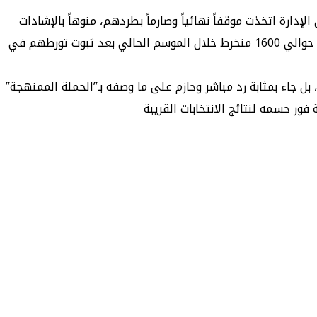
ارة اتخذت موقفاً نهائياً وصارماً بطردهم، منوهاً بالإشادات
الدولية التي تلقاها النادي جراء نجاحه في تنقية بيئته الرياضية من العناصر العنيفة، كما كشف عن حملة تطهير داخلية شملت طرد حوالي 1600 منخرط خلال الموسم الحالي بعد ثبوت تورطهم في
بل جاء بمثابة رد مباشر وحازم على ما وصفه بـ”الحملة الممنهجة”
ر حسمه لنتائج الانتخابات القريبة