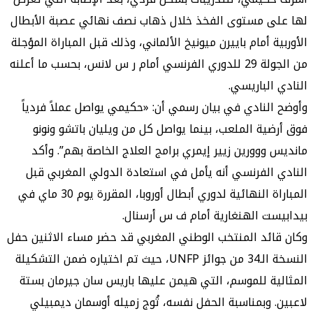
لها على مستوى الفخذ خلال ذهاب نصف نهائي عصبة الأبطال
الأوربية أمام باييرن ميونيخ الألماني، وذلك قبل المباراة المؤجلة
من الجولة 29 للدوري الفرنسي أمام ر س لانس، بحسب ما أعلنه
النادي الباريسي.
وأوضح النادي في بيان رسمي أن: «حكيمي يواصل عملاً فردياً
فوق أرضية الملعب، بينما يواصل كل من ويليان باتشو ونونو
مانديس ووورين زيير إيمري برامج العلاج الخاصة بهم”. وأكد
النادي الفرنسي أنه يأمل في استعادة الدولي المغربي قبل
المباراة النهائية لدوري أبطال أوروبا، المقررة يوم 30 ماي في
بيدابيست الهنغارية أمام ف س أرسنال.
وكان قائد المنتخب الوطني المغربي قد حضر مساء الاثنين حفل
النسخة الـ34 من جوائز UNFP، حيث تم اختياره ضمن التشكيلة
المثالية للموسم، التي هيمن عليها باريس سان جيرمان بستة
لاعبين. وبمناسبة الحفل نفسه، تُوج زميله أوسمان ديمبيلي