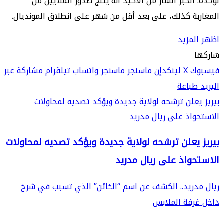
لوحده. الخبر السار من الأكيد أنه يثلج صدور الملايين من
المغاربة كذلك، على بعد أقل من شهر على انطلاق المونديال.
اظهر المزيد
شاركها
فيسبوك
‫X
لينكدإن
ماسنجر
ماسنجر
واتساب
تيلقرام
مشاركة عبر
البريد
طباعة
بيريز يعلن ترشحه لولاية جديدة ويؤكد تصديه لمحاولات
الاستحواذ على ريال مدريد
بيريز يعلن ترشحه لولاية جديدة ويؤكد تصديه لمحاولات
الاستحواذ على ريال مدريد
ريال مدريد.. الكشف عن اسم “الخائن” الذي تسبب في شرخ
داخل غرفة الملابس