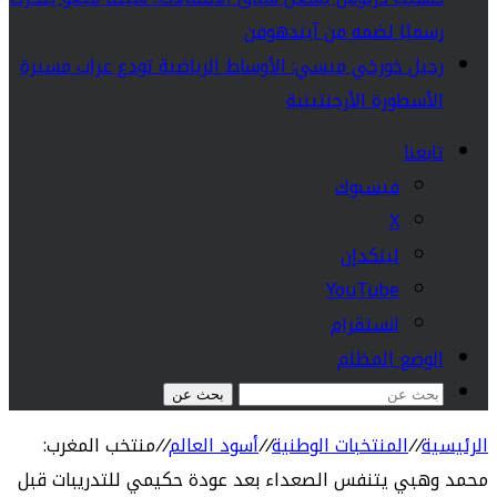
رسميًا لضمه من آيندهوفن
رحيل خورخي ميسي: الأوساط الرياضية تودع عراب مسيرة
الأسطورة الأرجنتينية
تابعنا
فيسبوك
‫X
لينكدإن
‫YouTube
انستقرام
الوضع المظلم
بحث عن
الرئيسية
//
المنتخبات الوطنية
//
أسود العالم
//
منتخب المغرب:
محمد وهبي يتنفس الصعداء بعد عودة حكيمي للتدريبات قبل