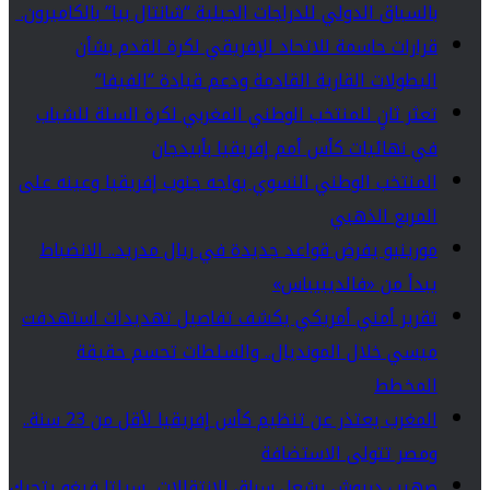
بالسباق الدولي للدراجات الجبلية “شانتال بيا” بالكاميرون.
قرارات حاسمة للاتحاد الإفريقي لكرة القدم بشأن
البطولات القارية القادمة ودعم قيادة “الفيفا”
تعثر ثانٍ للمنتخب الوطني المغربي لكرة السلة للشباب
في نهائيات كأس أمم إفريقيا بأبيدجان
المنتخب الوطني النسوي يواجه جنوب إفريقيا وعينه على
المربع الذهبي
مورينيو يفرض قواعد جديدة في ريال مدريد.. الانضباط
يبدأ من «فالديبيباس»
تقرير أمني أمريكي يكشف تفاصيل تهديدات استهدفت
ميسي خلال المونديال.. والسلطات تحسم حقيقة
المخطط
المغرب يعتذر عن تنظيم كأس إفريقيا لأقل من 23 سنة..
ومصر تتولى الاستضافة
صهيب دريوش يشعل سباق الانتقالات.. سيلتا فيغو يتحرك