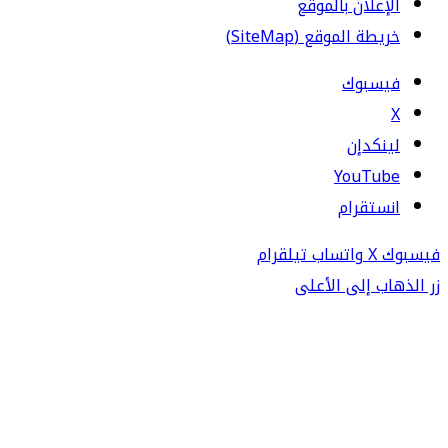
الإعلان بالموقع
خريطة الموقع (SiteMap)
فيسبوك
‫X
لينكدإن
‫YouTube
انستقرام
فيسبوك
‫X
واتساب
تيلقرام
زر الذهاب إلى الأعلى