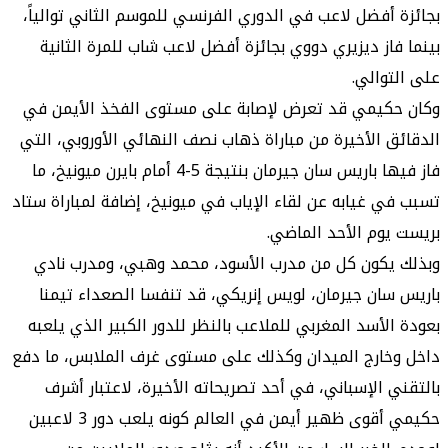
بجائزة أفضل لاعب في الدوري الفرنسي للموسم الثاني توالياً،
بينما فاز ديزيري دووي بجائزة أفضل لاعب شاب للمرة الثانية
على التوالي.
وكان حكيمي قد تعرض لإصابة على مستوى الفخذ الأيمن في
الدقائق الأخيرة من مباراة ذهاب نصف النهائي الأوروبي، التي
فاز فيها باريس سان جيرمان بنتيجة 5-4 أمام بايرن ميونيخ، ما
تسبب في غيابه عن لقاء الإياب في ميونيخ، إضافة لمباراة ستاد
بريست يوم الأحد الماضي.
وبذلك يكون كل من مدرب الأسود، محمد وهبي، ومدرب نادي
باريس سان جيرمان، لويس إنريكي، قد تنفسا الصعداء تيمنا
بعودة الأسد المغربي للملاعب بالنظر للدور الكبير الذي يلعبه
داخل وخارج الميدان وكذلك على مستوى غرف الملابس، ما دفع
بالتقني الإسباني، في أحد تصريحاته الأخيرة، لاعتبار أشرف
حكيمي أقوى ظهير أيمن في العالم كونه يلعب دور 3 لاعبين