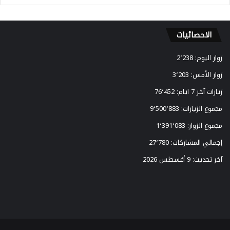
ا
ل
س
الاحصائيات
ف
ر
زوار اليوم:
2٬238
إ
ل
زوار الأمس:
3٬203
ى
زيارات آخر 7 ايام:
76٬452
أ
م
مجموع الزيارات:
9٬500٬883
ر
مجموع الزوار:
1٬391٬083
ي
ك
إجمالي المشاركات:
27٬780
ا
آخر تحديث:
9 أغسطس 2026