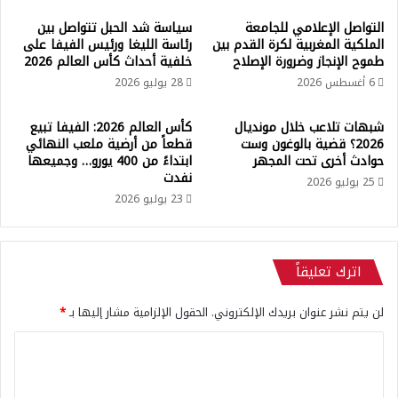
”
م
التواصل الإعلامي للجامعة
سياسة شد الحبل تتواصل بين
ل
ث
الملكية المغربية لكرة القدم بين
رئاسة الليغا ورئيس الفيفا على
ل
ل
طموح الإنجاز وضرورة الإصلاح
خلفية أحداث كأس العالم 2026
م
ي
6 أغسطس 2026
28 يوليو 2026
و
ا
ن
ل
د
أ
شبهات تلاعب خلال مونديال
كأس العالم 2026: الفيفا تبيع
ي
ع
2026؟ قضية بالوغون وست
قطعاً من أرضية ملعب النهائي
ا
حوادث أخرى تحت المجهر
ابتداءً من 400 يورو… وجميعها
ل
نفدت
ل
ى
25 يوليو 2026
…
…
23 يوليو 2026
ع
و
و
ا
د
ل
اترك تعليقاً
ة
ي
أ
و
س
م
لن يتم نشر عنوان بريدك الإلكتروني.
الحقول الإلزامية مشار إليها بـ
*
م
أ
ا
ا
ص
ء
ب
ل
ب
ح
ت