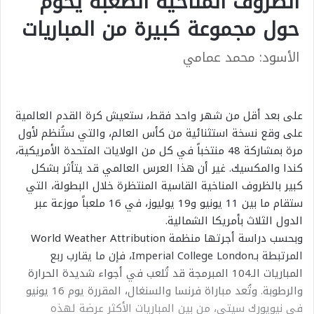
الظروف المناخية الصعبة يحوم
حول مجموعة كبيرة من المباريات
الأسود: محمد عمامي
على بعد أقل من شهر واحد فقط، ستعيش كرة القدم العالمية
على وقع نسخة استثنائية من كأس العالم، والتي ستُنظم لأول
مرة بمشاركة 48 منتخباً في كل من الولايات المتحدة الأمريكية،
كندا والمكسيك. غير أن هذا العرس العالمي قد يتأثر بشكل
كبير بالظروف المناخية القاسية المنتظرة خلال البطولة، التي
ستقام ما بين 11 يونيو و19 يوليوز، في 16 ملعباً موزعة عبر
الدول الثلاث بأمريكا الشمالية.
وبحسب دراسة أجرتها منظمة World Weather Attribution
المرتبطة بـImperial College London، فإن ما يقارب ربع
المباريات الـ104 المبرمجة قد تُلعب في أجواء شديدة الحرارة
والرطوبة. وتُعد مباراة فرنسا والسنغال، المقررة يوم 16 يونيو
في نيويورك سيتي، من بين المباريات الأكثر عرضة لهذه