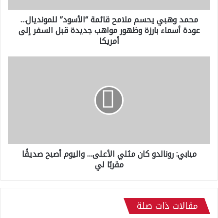
ي
محمد وهبي يحسم ملامح قائمة “الأسود” للمونديال…
ح
عودة أسماء بارزة وظهور مواهب جديدة قبل السفر إلى
س
م
أمريكا
م
ل
م
ا
ب
م
ا
ح
ب
ق
ي
ا
:
ئ
ر
م
و
ة
ن
“
مبابي: رونالدو كان مثلي الأعلى… واليوم أصبح صديقًا
ا
ا
مقربًا لي
ل
ل
د
أ
و
س
ك
و
مقالات ذات صلة
ا
د
ن