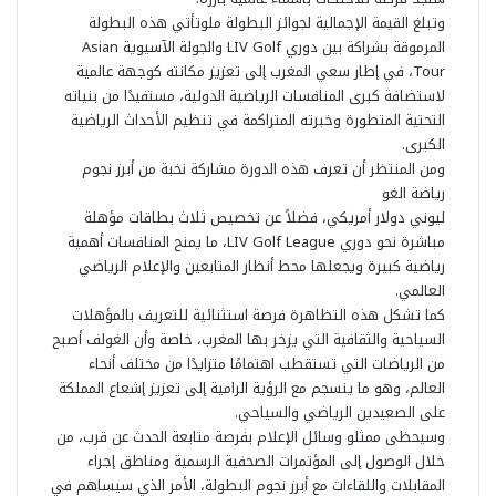
وتبلغ القيمة الإجمالية لجوائز البطولة ملوتأتي هذه البطولة
المرموقة بشراكة بين دوري LIV Golf والجولة الآسيوية Asian
Tour، في إطار سعي المغرب إلى تعزيز مكانته كوجهة عالمية
لاستضافة كبرى المنافسات الرياضية الدولية، مستفيدًا من بنياته
التحتية المتطورة وخبرته المتراكمة في تنظيم الأحداث الرياضية
الكبرى.
ومن المنتظر أن تعرف هذه الدورة مشاركة نخبة من أبرز نجوم
رياضة الغو
ليوني دولار أمريكي، فضلاً عن تخصيص ثلاث بطاقات مؤهلة
مباشرة نحو دوري LIV Golf League، ما يمنح المنافسات أهمية
رياضية كبيرة ويجعلها محط أنظار المتابعين والإعلام الرياضي
العالمي.
كما تشكل هذه التظاهرة فرصة استثنائية للتعريف بالمؤهلات
السياحية والثقافية التي يزخر بها المغرب، خاصة وأن الغولف أصبح
من الرياضات التي تستقطب اهتمامًا متزايدًا من مختلف أنحاء
العالم، وهو ما ينسجم مع الرؤية الرامية إلى تعزيز إشعاع المملكة
على الصعيدين الرياضي والسياحي.
وسيحظى ممثلو وسائل الإعلام بفرصة متابعة الحدث عن قرب، من
خلال الوصول إلى المؤتمرات الصحفية الرسمية ومناطق إجراء
المقابلات واللقاءات مع أبرز نجوم البطولة، الأمر الذي سيساهم في