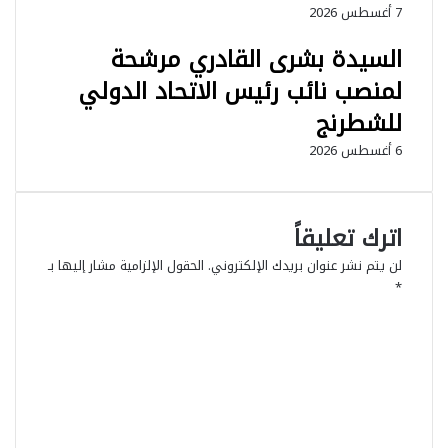
ا
و
7 أغسطس 2026
ل
ن
م
د
السيدة بشرى القادري مرشحة
ر
و
لمنصب نائب رئيس الاتحاد الدولي
ا
ل
ك
ل
للشطرنج
ش
م
6 أغسطس 2026
ي
ر
و
ة
ا
ا
ت
ل
اترك تعليقاً
ح
ث
ا
ا
لن يتم نشر عنوان بريدك الإلكتروني.
الحقول الإلزامية مشار إليها بـ
د
ل
*
ت
ث
ا
و
ة
ل
ا
ع
ت
ر
ل
ع
ك
ى
ل
ة
ا
ي
ل
ق
ت