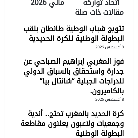
اتحاد تواركة
مالي 2026
ل
و
ر
مقالات ذات صلة
س
ز
ي
ل
ب
د
ب
ب
تتويج شباب الوطية طانطان بلقب
ي
ط
ي
و
البطولة الوطنية للكرة الحديدية
ح
ل
9 أغسطس 2026
س
ة
م
ا
فوز المغربي إبراهيم الصباحي عن
م
ف
و
ر
جدارة واستحقاق بالسباق الدولي
ا
ي
للدراجات الجبلية “شانتال بيا”
ج
ق
ه
ي
بالكاميرون.
ة
ا
8 أغسطس 2026
ا
ل
ل
ل
كرة الحديد بالمغرب تحتج.. أندية
ك
ت
و
ا
وجمعيات ولاعبون يعلنون مقاطعة
ك
ي
البطولة الوطنية
ب
ك