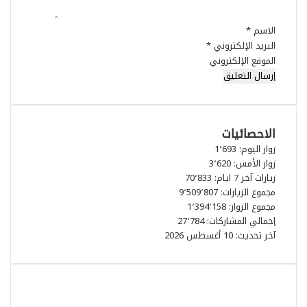
*
و
ا
الاسم
*
ل
البريد الإلكتروني
*
ي
الموقع الإلكتروني
م
ا
ل
ي
2
الاحصائيات
0
زوار اليوم:
1٬693
2
زوار الأمس:
3٬620
6
زيارات آخر 7 ايام:
70٬833
مجموع الزيارات:
9٬509٬807
مجموع الزوار:
1٬394٬158
إجمالي المشاركات:
27٬784
آخر تحديث:
10 أغسطس 2026