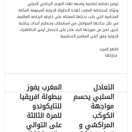
توفير تغطية إعلامية واسعة لهذا الموعد الرياضي الدولي.
وتؤكد استضافة المغرب لهذه البطولة الدولية المرموقة المكانة
المتنامية التي باتت تحتلها المملكة على خارطة الرياضة العالمية،
في ظل نجاحها المتواصل في استقطاب وتنظيم أحداث رياضية
كبرى تعزز من صورتها كبلد قادر على احتضان أرقى التظاهرات
الدولية وفق أعلى المعايير التنظيمية
.
اظهر المزيد
شاركها
ف
ل
م
م
و
ت
م
ط
ي
X
ي
ا
ا
ا
ي
ب
ش
س
ن
س
ت
س
ل
ا
ا
ب
ك
ن
ن
ق
س
ر
ع
التعادل
المغرب يفوز
ا
ا
و
د
ج
ج
ا
ر
ك
ة
ل
ل
ك
إ
ر
ر
ا
ب
ة
السلبي يحسم
ببطولة افريقيا
ت
م
ن
م
ع
مواجهة
للتايكوندو
ع
غ
ب
ا
ر
ر
الكوكب
للمرة الثالثة
د
ب
ا
المراكشي و
على التوالي
ل
ي
ل
ا
ف
ب