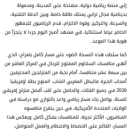
إلى منصة رياضية دولية، منفتحة على المدينة، ومحمولة
بدينامية مجال ترابي يمتلك طاقة خاصة. وبين الدقة التقنية،
والسرعة، والتركيز، وقوة الالتزام، قدم الرياضيون للجمهور
الحاضر عرضا استثنائيا، في مشهد أصبح اليوم جزءا لا يتجزأ من
هوية هذا الموعد.
كما سلطت هذه النسخة الضوء على مسار كامل بلمراح، الذي
أنهى منافسات السلالوم المفتوح للرجال في المركز العاشر من
بين سبعة عشر متنافسا، أمام نخبة من المتزلجين المحترفين
أصحاب الخبرة. فالبطل المغربي الشاب، المتوج بطلا لإفريقيا
2026 في جميع الفئات، والحاصل على لقب أفضل متزلج إفريقي
للسنة، يواصل بناء مسار رياضي واعد بالتوازي مع دراسته في
الولايات المتحدة الأمريكية، في حين يتفرغ منافسوه
المباشرون، الأكثر تجربة، للمنافسات بشكل كامل. ويعكس هذا
المسار، القائم على الانضباط والانتظام والعمل المتواصل،