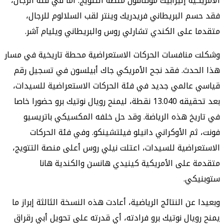
الأمريكية إليزابيث مونتافون منصة التتويج. أما في فئة الرجال،
فقد حسم البريطاني فريدريك وينتر لقب السلالوم للرجال،
متقدما على الكندي تشارلي روس والبريطاني ويليام آشر.
وشكلت منافسات الحركات الاستعراضية محطة تاريخية في مسار
هذا الحدث. فقد نجح الأمريكي جاك أبيلسون في تسجيل رقم
قياسي عالمي جديد في فئة الحركات الاستعراضية للسيدات،
بعد تحقيقه 13.040 نقطة، ليمنح رويال نوتيك برو حضورا خاصا
في تاريخ هذه الرياضة. وقد حل خلفه المكسيكي باتريسيو
فونت، ثم الأوكراني دانيلو فيلتشينكو. وفي فئة الحركات
الاستعراضية للسيدات، اعتلت نيلي روس أعلى منصة التتويج،
متقدمة على الأمريكية كينيدي هانسن والكندية هانا
ستوبنيكي.
وبعيدا عن النتائج الرياضية، أعادت هذه النسخة الثالثة إبراز ما
يمنح رويال نوتيك برو فرادته، أي قدرته على تحويل أبي رقراق