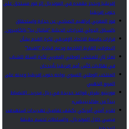
إفريقيا ويحجز مقعده في المونديال إثر فوز مستحق على
جنوب إفريقيا
فوز المغربي إبراهيم الصباحي عن جدارة واستحقاق
بالسباق الدولي للدراجات الجبلية “شانتال بيا” بالكاميرون.
قرارات حاسمة للاتحاد الإفريقي لكرة القدم بشأن
البطولات القارية القادمة ودعم قيادة “الفيفا”
تعثر ثانٍ للمنتخب الوطني المغربي لكرة السلة للشباب
في نهائيات كأس أمم إفريقيا بأبيدجان
المنتخب الوطني النسوي يواجه جنوب إفريقيا وعينه على
المربع الذهبي
مورينيو يفرض قواعد جديدة في ريال مدريد.. الانضباط
يبدأ من «فالديبيباس»
تقرير أمني أمريكي يكشف تفاصيل تهديدات استهدفت
ميسي خلال المونديال.. والسلطات تحسم حقيقة
المخطط