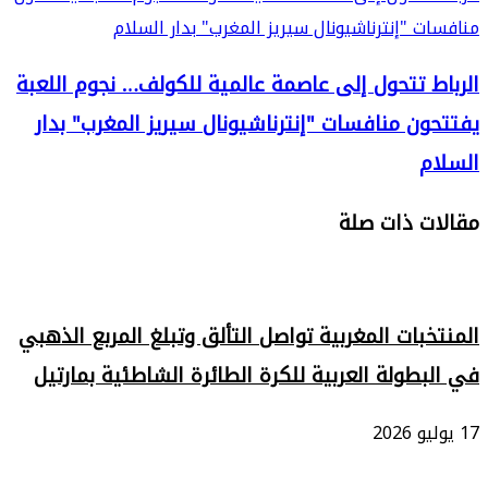
منافسات "إنترناشيونال سيريز المغرب" بدار السلام
الرباط تتحول إلى عاصمة عالمية للكولف… نجوم اللعبة
يفتتحون منافسات "إنترناشيونال سيريز المغرب" بدار
السلام
مقالات ذات صلة
المنتخبات المغربية تواصل التألق وتبلغ المربع الذهبي
في البطولة العربية للكرة الطائرة الشاطئية بمارتيل
17 يوليو 2026