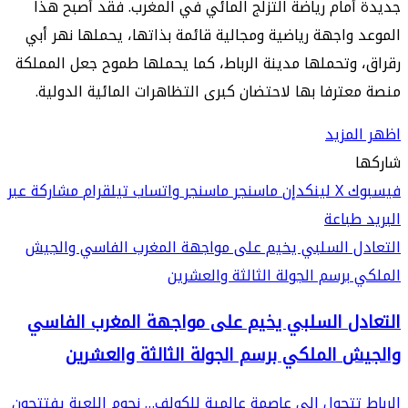
جديدة أمام رياضة التزلج المائي في المغرب. فقد أصبح هذا
الموعد واجهة رياضية ومجالية قائمة بذاتها، يحملها نهر أبي
رقراق، وتحملها مدينة الرباط، كما يحملها طموح جعل المملكة
منصة معترفا بها لاحتضان كبرى التظاهرات المائية الدولية.
اظهر المزيد
شاركها
فيسبوك
‫X
لينكدإن
ماسنجر
ماسنجر
واتساب
تيلقرام
مشاركة عبر
البريد
طباعة
التعادل السلبي يخيم على مواجهة المغرب الفاسي والجيش
الملكي برسم الجولة الثالثة والعشرين
التعادل السلبي يخيم على مواجهة المغرب الفاسي
والجيش الملكي برسم الجولة الثالثة والعشرين
الرباط تتحول إلى عاصمة عالمية للكولف… نجوم اللعبة يفتتحون