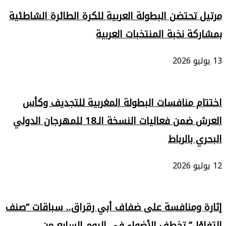
مرتيل تحتضن البطولة العربية للكرة الطائرة الشاطئية
بمشاركة نخبة المنتخبات العربية
13 يوليو 2026
اختتام منافسات البطولة المغربية للتجديف وكأس
العرش ضمن فعاليات النسخة الـ18 للمهرجان الدولي
البحري بالرباط
12 يوليو 2026
إثارة ومنافسة على ضفاف أبي رقراق.. سباقات “صنف
التفاؤل” تخطف الأضواء في اليوم السابع من