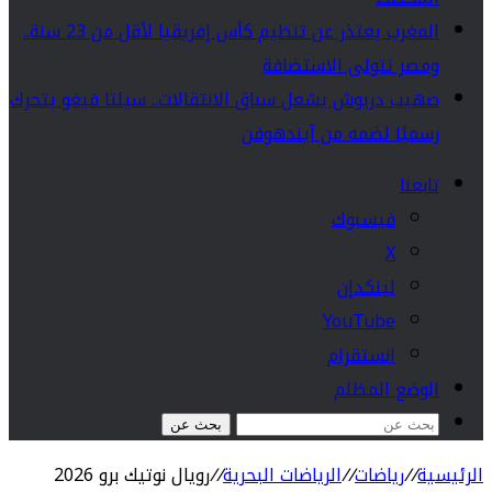
المغرب يعتذر عن تنظيم كأس إفريقيا لأقل من 23 سنة..
ومصر تتولى الاستضافة
صهيب دريوش يشعل سباق الانتقالات.. سيلتا فيغو يتحرك
رسميًا لضمه من آيندهوفن
تابعنا
فيسبوك
‫X
لينكدإن
‫YouTube
انستقرام
الوضع المظلم
بحث عن
الرئيسية
//
رياضات
//
الرياضات البحرية
//
رويال نوتيك برو 2026