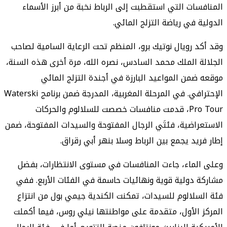
المنافسات التي استقطبت إلى الرباط نخبة من أبرز الأسماء
الدولية في رياضة التزلج المائي.
وقد أكد رويال نوتيك برو، المنظم تحت الرعاية السامية لصاحب
الجلالة الملك محمد السادس، نصره الله، مرة أخرى هذه السنة،
موقعه ضمن المواعيد البارزة في أجندة التزلج المائي
الإحترافي. في المرحلة المغربية، المدرجة ضمن برنامج
Waterski
Pro Tour
، قدمت منافسات خصصت للسلالوم والحركات
الاستعراضية، فئتَي الرجال المفتوحة والسيدات المفتوحة، ضمن
إطار فريد يجمع بين الرباط وسلا بنهر أبي رقراق.
وعلى الماء، جاءت المنافسات في مستوى الانتظارات، بفضل
مشاركة دولية قوية ونهائيات حاسمة في الفئات الأربع. ففي
فئة السلالوم للسيدات، تمكنت الكندية جيمي بول من انتزاع
المركز الأول، متقدمة على مواطنتها نيلي روس، فيما أكملت