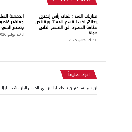
ل
ب
ط
مباريات السد : شباب رأس إيجيري
الجمعية السل
و
يعانق لقب القسم الممتاز ويقتنص
جماهير غاضبة
ل
بطاقة الصعود إلى القسم الثاني
وتعتبر الجمع
ة
هواة
29 يوليو 2026
ا
2 أغسطس 2026
ل
م
غ
ر
ب
اترك تعليقاً
ي
ة
ي
لن يتم نشر عنوان بريدك الإلكتروني.
الحقول الإلزامية مشار إلي
ض
ا
ع
ه
ل
ت
ت
ح
ت
ع
م