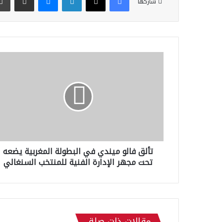
شاركها
ت
أ
ل
ق
ف
ا
ل
و
م
تألق فالو ميندي في البطولة المغربية يضعه
ي
تحت مجهر الإدارة الفنية للمنتخب السنغالي
ن
د
ي
ف
ي
ا
مقالات ذات صلة