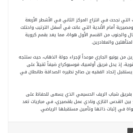
لتي نجحت في انتزاع المركز الثاني في الأشطر الأربعة
صيرية أمام الأندية التي عانت في أسفل الترتيب واحتلت
ل والجنوب من القسم الأول هواة، مما يعد بقمم كروية
تأهلين والمغادرين.
ن من يونيو الجاري موعداً لإجراء جولة الذهاب، حيث ستتجه
ية، إذ يحل فريق أولمبيك فوسبوكراع ضيفاً ثقيلاً على
يستقبل إتحاد الفقيه بن صالح نظيره الصداقة طانطان في
د بفريق شباب الريف الحسيمي الذي يسعى للحفاظ على
 بين القدس التازي ونادي عمل بلقصيري، في مباريات تعد
ة في إثبات ذاتها وتأمين مستقبلها الرياضي.
طباعة