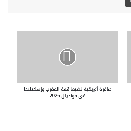
ص
ا
ف
ر
ة
أ
و
ز
ب
صافرة أوزبكية تضبط قمة المغرب وإسكتلندا
ك
في مونديال 2026
ي
ة
ت
ض
ب
ط