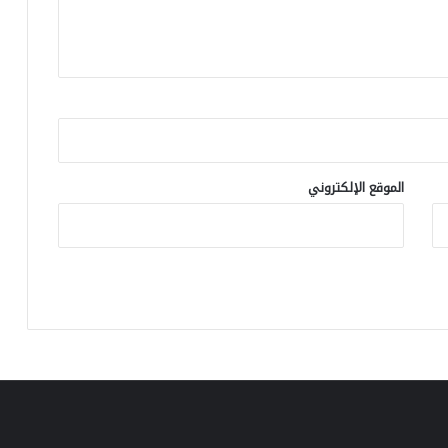
و
ن
د
ي
ا
ل
2
0
2
الموقع الإلكتروني
6