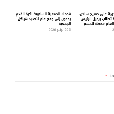
ق
م
ة
اوية على صفيح ساخن..
قدماء الجمعية السلاوية لكرة القدم
ا
 تطالب برحيل الرئيس
يدعون إلى جمع عام لتجديد هياكل
ل
 العام محطة للحسم
الجمعية
م
20 يوليو 2026
غ
ر
ب
و
إ
س
ك
ت
ها بـ
*
ل
ن
د
ا
ف
ي
م