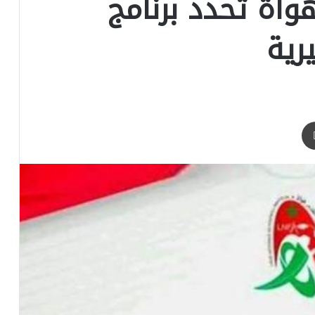
واة تحدد برنامج
رية
طباعة