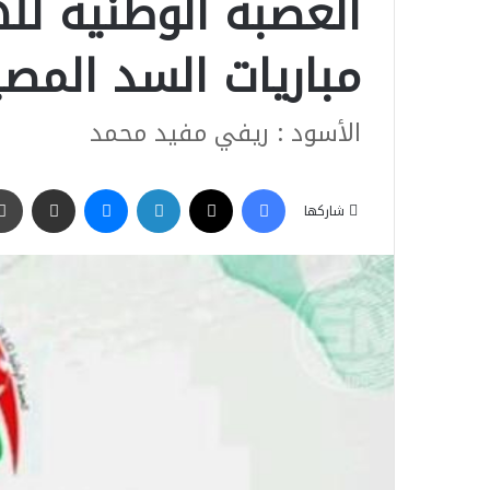
العصبة الوطنية لله
مباريات السد المصي
الأسود : ريفي مفيد محمد
فيسبوك
‫X
لينكدإن
ماسنجر
مشاركة عبر البريد
شاركها