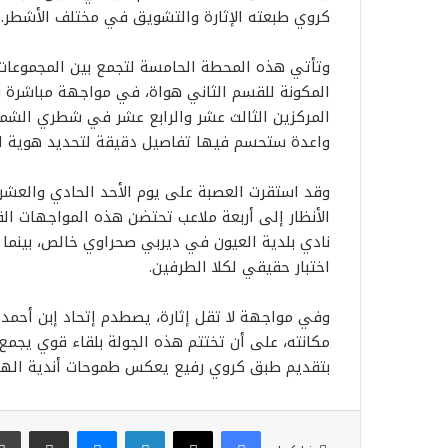
كروي طبعته الإثارة والتشويق في مختلف الأشطر.
​وتأتي هذه المحطة الحامسة لتجمع بين المجموعات ا
المكونة للقسم الثاني هواة، في مواجهة مباشرة وم
المركزين الثالث عشر والرابع عشر في شطري الشما
واعدة ستحسم فيها تفاصيل دقيقة لتحديد هوية الم
​وقد استقرت العصبة على يوم الأحد الحادي والعشري
الأنظار إلى أربعة ملاعب تحتضن هذه المواجهات القو
نادي بلدية العيون في ديربي صحراوي خالص، بينما 
اختبار حقيقي لكلا الطرفين.
وفي مواجهة لا تقل إثارة، يصطدم إتحاد إبن أحم
مكانته، على أن تختتم هذه الجولة بلقاء قوي يجمع
بتقديم طبق كروي رفيع يعكس طموحات أندية الهوا
فيسبوك
‫X
لينكدإن
ماسنجر
مشاركة عبر البريد