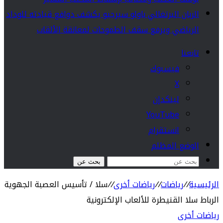
الربان البرتغالي باولو سيرجيو يكشف دوافع قيادته للوداد
الرياضي ويرفع سقف الطموحات لمعانقة الألقاب
تابعنا
فيسبوك
‫X
لينكدإن
‫YouTube
انستقرام
الوضع المظلم
بحث عن
الرئيسية
//
رياضات
//
رياضات أخرى
//
سلا / تأسيس العصبة الجهوية
الرباط سلا القنيطرة للألعاب الإلكترونية
رياضات أخرى