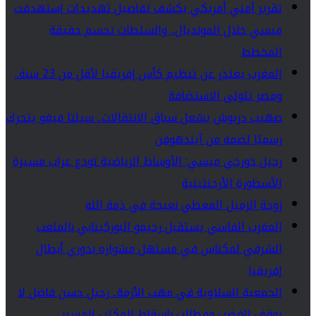
تقرير أمني أمريكي يكشف تفاصيل تهديدات استهدفت
ميسي خلال المونديال.. والسلطات تحسم حقيقة
المخطط
المغرب يعتذر عن تنظيم كأس إفريقيا لأقل من 23 سنة..
ومصر تتولى الاستضافة
صهيب دريوش يشعل سباق الانتقالات.. سيلتا فيغو يتحرك
رسميًا لضمه من آيندهوفن
رحيل خورخي ميسي: الأوساط الرياضية تودع عراب مسيرة
الأسطورة الأرجنتينية
زوجة الزميل المعطي نعيجة في ذمة الله
المغرب الفاسي يستقبل رحيمو البوركينابي بالملعب
الشرفي لمكناس في مستهل مشواره بدوري أبطال
إفريقيا
الجمعية السلاوية في مهب الأزمة.. رحيل حسن فاضل لا
يوقف الغضب ومطالب بإسقاط المكتب المسير