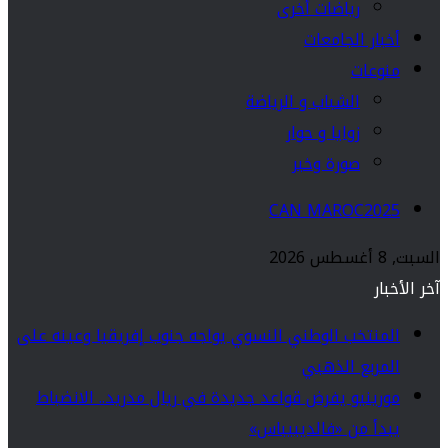
رياضات أخرى
أخبار الجامعات
منوعات
الشباب و الرياضة
زوايا و حوار
صورة وخبر
CAN MAROC2025
السبت, 8 أغسطس 2026
آخر الأخبار
المنتخب الوطني النسوي يواجه جنوب إفريقيا وعينه على
المربع الذهبي
مورينيو يفرض قواعد جديدة في ريال مدريد.. الانضباط
يبدأ من «فالديبيباس»