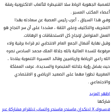
للعصبة الجهوية الرباط سلا القنيطرة للألعاب الالكترونية رفقة
أعصاء المكتب المسير .
وفي هذا السياق ، أعرب رئيس العصبة عن سعادته بهذا
التشريف والتكليف وعلى الثقة ، مشددا على أن سر النجاح هو
العمل المتواصل لإنجاح كل الاستحقاقات و الرهانات.
وقبل نهاية أشغال الجمع العام الانتخابي تم قراءة برقية ولاء
مرفوعة للسدة العالية بالله جلالة الملك محمد السادس نصره
الله راعي الرياضة وارياضيين وقائد المسيرة التنموية ببلادنا ..
حيث بفضل رؤية جلالته المتبصرة والسديدة، عرفت المملكة
المغربية تطورا مهما على الصعيد الرياضي و الاقتصادي
والاجتماعي .
اظهر المزيد
شاركها
فيسبوك
‫X
لينكدإن
ماسنجر
ماسنجر
واتساب
تيلقرام
مشاركة عبر