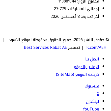
مجموع الزوار:
1٬388٬044
إجمالي المشاركات:
27٬775
آخر تحديث:
8 أغسطس 2026
© حقوق النشر 2026، جميع الحقوق محفوظة لموقع الأسود |
TCcom/AEH
| تصميم
Best Services Rabat AE
اتصل بنا
الإعلان بالموقع
خريطة الموقع (SiteMap)
فيسبوك
‫X
لينكدإن
‫YouTube