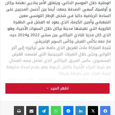
الوطنية خلال الموسم الحالي، ويتعلق الأمر بناديي نهضة بركان
و أولمبيك آسفي. الصدفة جمعت أيضا بين أحسن المدربين على
الساحة الرياضية حاليا في شخص الإطار التونسي معين
الشعباني وأمين الكرمة، الذي يعود له الفضل في الطفرة
الكروية التي تعيشها مدينة بركان خلال السنوات الأخيرة، وهو
الذي كان مدربا للنادي البركاني بين سنتي 2022 و2024 حيث
فاز معه بكأس العرش وكأس السوبر الإفريقي.
نتيجة المباراة عادت للفريق الذي حافظ على تركيزه إلى آخر
الثواني وحتى خلال الضربات الترجيحية التي ابتسمت للقرش
المسفيوي، عكس الفريق البركاني الذي تعامل نجمه العسال
مع ضربة الجزاء الأخيرة بكامل الرعونة وهو يقدم نسخة مشوهة
لرمية الجزاء على طريقة بانينكا.
وحتى لا نردد الكثير مما قيل عن المباراة على الكثير من المنابر
الإعلامية نعود إلى موضوع تسويق الكرة المغربية ومدى
اظهر المزيد
جودتها ومحاولات الرقي بها لتصل مصاف الدول الرائدة في
هذا المجال. فإضافة إلى ما قيل عن توقيت المباراة وظروف
الحرارة المفرطة التي جرت فيها وانعكاسها على مستوى
فيسبوك
‫X
لينكدإن
ماسنجر
واتساب
تيلقرام
مشاركة عبر البريد
طباعة
المباراة ككل ونفسية اللاعبين اللذين تأثروا إلى حد بعيد بدرجة