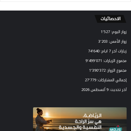
ر
ا
ت
الاحصائيات
ي
ج
ي
زوار اليوم:
1٬527
ة
زوار الأمس:
3٬203
ل
ت
زيارات آخر 7 ايام:
74٬640
ع
مجموع الزيارات:
9٬499٬071
ز
ي
مجموع الزوار:
1٬390٬372
ز
إجمالي المشاركات:
27٬779
ت
ط
آخر تحديث:
9 أغسطس 2026
و
ي
ر
ا
ل
ل
ع