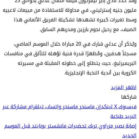
وقد حدد نادي باير ليفركوزن قيمة انتقال عدلي بحوالي 23
مليون جنيه إسترليني، في محاولة للاستفادة من مبيعات لاعبيه
وسط تغيرات كبيرة تشهدها تشكيلة الفريق الألماني هذا
الصيف، مع رحيل نجوم بارزين ومدربهم السابق.
ويُذكر أن عدلي شارك في 20 مباراة خلال الموسم الماضي،
مسجلاً هدفين، ومُظهرًا قدرة فنية تؤهله للتألق في منافسات
البريميرليغ، حيث يتطلع إلى خطوته المقبلة في مسيرته
الكروية بين أندية النخبة الإنجليزية.
اظهر المزيد
شاركها
فيسبوك
‫X
لينكدإن
ماسنجر
ماسنجر
واتساب
تيلقرام
مشاركة عبر
البريد
طباعة
إصابة نصير مزراوي تربك تحضيرات مانشستر يونايتد قبل الموسم
الجديد