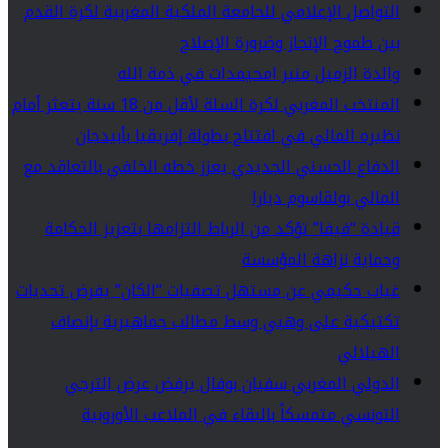
التواصل الإعلامي للجامعة الملكية المغربية لكرة القدم
بين طموح الإنجاز وضرورة الإصلاح
والدة الزميل منير امحيمدات في ذمة الله
المنتخب المغربي لكرة السلة لأقل من 18 سنة يتعثر أمام
نظيره المالي في افتتاح بطولة إفريقيا بأبيدجان
الدفاع الحسني الجديدي يعزز خطه الخلفي بالتعاقد مع
المالي بولقاسوم ديارا
قيادة “فيفا” تؤكد من الرباط التزامها بتعزيز الحكامة
وحماية نزاهة المؤسسة
غياب حكيمي عن مستهل تصفيات “الكان” يفرض تحديات
تكتيكية على وهبي وسط مطالب جماهيرية بإنصاف
الهيلالي
الدولي المغربي سفيان بوفال يرفض عرض الترجي
التونسي متمسكاً بالبقاء في الملاعب الأوروبية