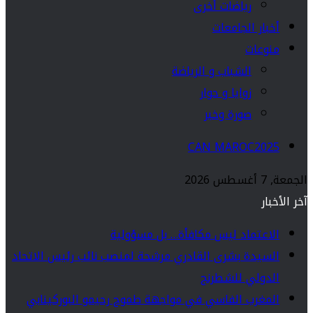
رياضات أخرى
أخبار الجامعات
منوعات
الشباب و الرياضة
زوايا و حوار
صورة وخبر
CAN MAROC2025
الجمعة, 7 أغسطس 2026
آخر الأخبار
الاعتماد ليس مكافأة… بل مسؤولية
السيدة بشرى القادري مرشحة لمنصب نائب رئيس الاتحاد
الدولي للشطرنج
المغرب الفاسي في مواجهة طموح رحيمو البوركينابي