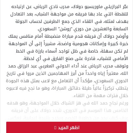
عبّر البرازيلي ماوريسيو دولاك، مدرب نادي الرياض، عن ارتياحه
للنقطة التي عاد بها فريقه من مواجهة الشباب، بعد التعادل
بهدف لمثله، في اللقاء الذي جمع الطرفين لحساب الجولة
السابعة والعشرين من دوري “روشن” السعودي.
وأوضح دولاك أن فريقه قدم مباراة منضبطة أمام منافس يملك
خبرة كبيرة وإمكانات هجومية واضحة، مشيراً إلى أن المواجهة
لم تكن سهلة، خاصة في ظل تواجد أسماء بارزة في الخط
الأمامي للشباب، قادرة على صنع الفارق في أي لحظة.
وتوقف مدرب الرياض عند أداء الدولي المغربي عبد الرزاق حمد
الله، معتبراً إياه واحداً من أبرز المهاجمين الذين مروا في تاريخ
الدوري السعودي، مؤكداً أن التعامل مع لاعب بمثل هذه الجودة
يتطلب تركيزاً عالياً طيلة دقائق المباراة، وهو ما نجح فيه لاعبوه
خلال فترات مهمة من اللقاء.
ورغم نجاح حمد الله في هز الشباك خلال المواجهة، وهو هدفه
الخامس هذا الموسم في الدوري، شدد دولاك على أن فريقه
عرف كيف يحد من خطورة الخصم ويخرج بنتيجة إيجابية، تعكس
الجهود المبذولة وتمنح المجموعة دفعة معنوية في ما تبقى
اظهر المزيد
من المنافسة.