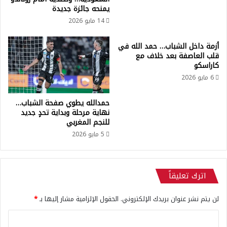
ل
يمنحه جائزة جديدة
ف
ن
ر
14 مايو 2026
ج
ا
ا
غ
أزمة داخل الشباب… حمد الله في
ح
ق
قلب العاصفة بعد خلاف مع
ف
ا
كاراسكو
ي
ن
6 مايو 2026
د
و
و
ن
حمدالله يطوي صفحة الشباب…
ر
ي
نهاية مرحلة وبداية تحدٍ جديد
ي
و
للنجم المغربي
ع
ت
5 مايو 2026
ص
د
ب
خ
ة
ل
ا
و
اترك تعليقاً
ل
ص
أ
ي
لن يتم نشر عنوان بريدك الإلكتروني.
الحقول الإلزامية مشار إليها بـ
*
ب
ل
ط
إ
ا
ا
ع