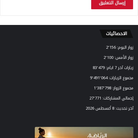
الاحصائيات
زوار اليوم:
2٬156
زوار الأمس:
2٬100
زيارات آخر 7 ايام:
83٬479
مجموع الزيارات:
9٬491٬064
مجموع الزوار:
1٬387٬798
إجمالي المشاركات:
27٬771
آخر تحديث:
8 أغسطس 2026