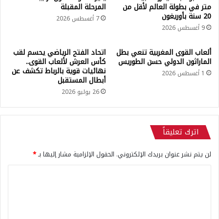
ي
ا
وبين طموحات الأبطال العالميين في تحقيق أفضل الأرقام،
متر في بطولة العالم لأقل من
المرحلة المقبلة
و
ل
20 سنة بأوريغون
وتطلعات الجماهير المغربية لمتابعة منافسات من أعلى مستوى،
7 أغسطس 2026
ف
م
9 أغسطس 2026
تبدو الرباط على موعد مع أمسية رياضية استثنائية قد تحمل
ا
ج
الكثير من الإثارة والإنجازات، في نسخة تعد بأن تكون واحدة من
ي
ر
ك
.
ألعاب القوى المغربية تنعي بطل
اتحاد الفتح الرياضي يحسم لقب
أقوى وأبرز دورات ملتقى محمد السادس الدولي لألعاب القوى
الماراثون الدولي حسن الطوريس
كأس العرش لألعاب القوى..
ا
.
في السنوات الأخيرة.
نهائيات قوية بالرباط تكشف عن
ن
ب
1 أغسطس 2026
أبطال المستقبل
و
ا
26 يوليو 2026
ر
ي
س
س
اترك تعليقاً
ا
ن
لن يتم نشر عنوان بريدك الإلكتروني.
الحقول الإلزامية مشار إليها بـ
*
ج
ي
ا
ر
م
ل
ا
ت
ن
ع
ي