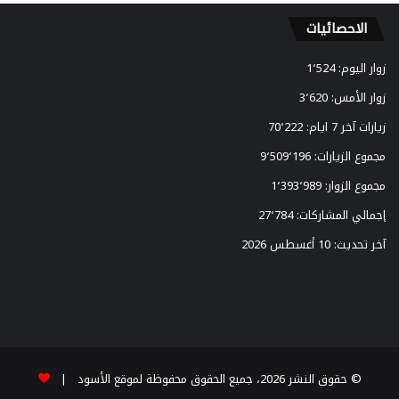
ش
ا
الاحصائيات
ل
ق
زوار اليوم:
1٬524
ا
زوار الأمس:
3٬620
ر
ة
زيارات آخر 7 ايام:
70٬222
مجموع الزيارات:
9٬509٬196
مجموع الزوار:
1٬393٬989
إجمالي المشاركات:
27٬784
آخر تحديث:
10 أغسطس 2026
© حقوق النشر 2026، جميع الحقوق محفوظة لموقع الأسود |