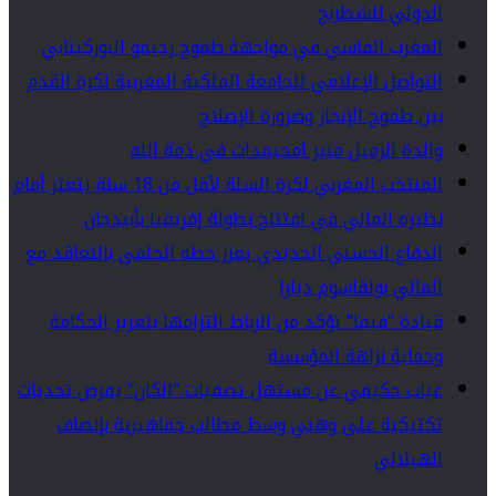
الدولي للشطرنج
المغرب الفاسي في مواجهة طموح رحيمو البوركينابي
التواصل الإعلامي للجامعة الملكية المغربية لكرة القدم
بين طموح الإنجاز وضرورة الإصلاح
والدة الزميل منير امحيمدات في ذمة الله
المنتخب المغربي لكرة السلة لأقل من 18 سنة يتعثر أمام
نظيره المالي في افتتاح بطولة إفريقيا بأبيدجان
الدفاع الحسني الجديدي يعزز خطه الخلفي بالتعاقد مع
المالي بولقاسوم ديارا
قيادة “فيفا” تؤكد من الرباط التزامها بتعزيز الحكامة
وحماية نزاهة المؤسسة
غياب حكيمي عن مستهل تصفيات “الكان” يفرض تحديات
تكتيكية على وهبي وسط مطالب جماهيرية بإنصاف
الهيلالي