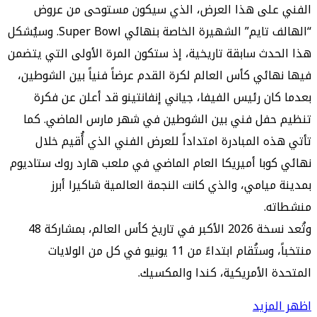
الفني على هذا العرض، الذي سيكون مستوحى من عروض
“الهالف تايم” الشهيرة الخاصة بنهائي Super Bowl. وسيُشكل
هذا الحدث سابقة تاريخية، إذ ستكون المرة الأولى التي يتضمن
فيها نهائي كأس العالم لكرة القدم عرضاً فنياً بين الشوطين،
بعدما كان رئيس الفيفا، جياني إنفانتينو قد أعلن عن فكرة
تنظيم حفل فني بين الشوطين في شهر مارس الماضي. كما
تأتي هذه المبادرة امتداداً للعرض الفني الذي أُقيم خلال
نهائي كوبا أميريكا العام الماضي في ملعب هارد روك ستاديوم
بمدينة ميامي، والذي كانت النجمة العالمية شاكيرا أبرز
منشطاته.
وتُعد نسخة 2026 الأكبر في تاريخ كأس العالم، بمشاركة 48
منتخباً، وستُقام ابتداءً من 11 يونيو في كل من الولايات
المتحدة الأمريكية، كندا والمكسيك.
اظهر المزيد