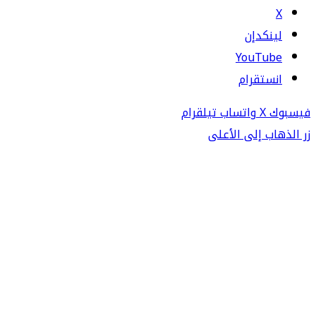
‫X
لينكدإن
‫YouTube
انستقرام
فيسبوك
‫X
واتساب
تيلقرام
زر الذهاب إلى الأعلى