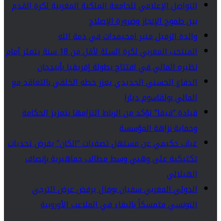
التواصل الإعلامي للجامعة الملكية المغربية لكرة القدم
بين طموح الإنجاز وضرورة الإصلاح
والدة الزميل منير امحيمدات في ذمة الله
المنتخب المغربي لكرة السلة لأقل من 18 سنة يتعثر أمام
نظيره المالي في افتتاح بطولة إفريقيا بأبيدجان
الدفاع الحسني الجديدي يعزز خطه الخلفي بالتعاقد مع
المالي بولقاسوم ديارا
قيادة “فيفا” تؤكد من الرباط التزامها بتعزيز الحكامة
وحماية نزاهة المؤسسة
غياب حكيمي عن مستهل تصفيات “الكان” يفرض تحديات
تكتيكية على وهبي وسط مطالب جماهيرية بإنصاف
الهيلالي
الدولي المغربي سفيان بوفال يرفض عرض الترجي
التونسي متمسكاً بالبقاء في الملاعب الأوروبية