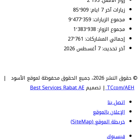
زوار الأمس:
2٬193
زيارات آخر 7 ايام:
85٬909
مجموع الزيارات:
9٬477٬359
مجموع الزوار:
1٬383٬938
إجمالي المشاركات:
27٬761
آخر تحديث:
7 أغسطس 2026
© حقوق النشر 2026، جميع الحقوق محفوظة لموقع الأسود |
TCcom/AEH
| تصميم
Best Services Rabat AE
اتصل بنا
الإعلان بالموقع
خريطة الموقع (SiteMap)
فيسبوك