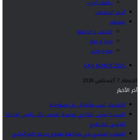
رياضات أخرى
أخبار الجامعات
منوعات
الشباب و الرياضة
زوايا و حوار
صورة وخبر
CAN MAROC2025
الجمعة, 7 أغسطس 2026
آخر الأخبار
الاعتماد ليس مكافأة… بل مسؤولية
السيدة بشرى القادري مرشحة لمنصب نائب رئيس الاتحاد
الدولي للشطرنج
المغرب الفاسي في مواجهة طموح رحيمو البوركينابي