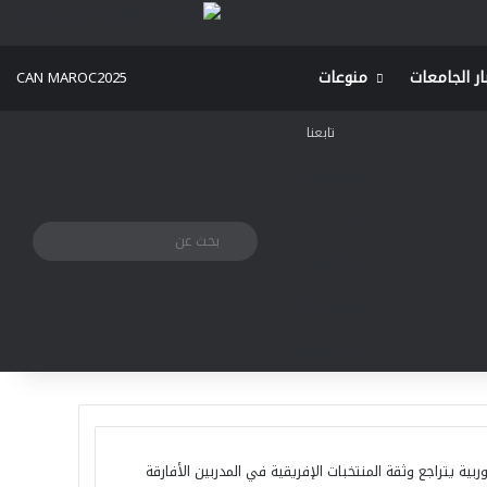
ار الجامعات
منوعات
CAN MAROC2025
تابعنا
فيسبوك
‫X
الوضع المظلم
بحث
لينكدإن
عن
‫YouTube
انستقرام
الأطر الأوربية يتراجع وثقة المنتخبات الإفريقية في المدربين الأفارقة