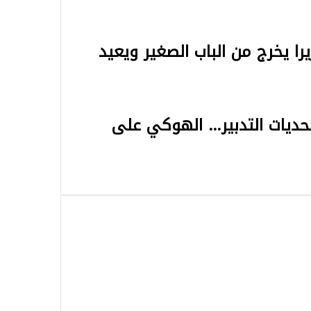
17 سنة: ليما بيريرا يخرج من الباب الصغير ويعيد
تحديات التدبير… الهوكي على