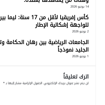
وهناك من يشاهدها بعقده.
و
غ
14 يونيو 2026
ن
ر
ا
ب
كأس إفريقيا لأقل من 
ل
ي
ر
للواجهة إشكالية الإطار
أ
ح
ن
2 يونيو 2026
ا
س
ل
ص
الجامعات الرياضية بين رهان الحكامة و
إ
ل
ل
ا
الجليد نموذجاً
ى
ح
1 يونيو 2026
أ
ا
م
ل
ر
د
ي
ي
اترك تعليقاً
ك
ن
ا
و
لن يتم نشر عنوان بريدك الإلكتروني.
الحقول الإلزامية مشار إليها بـ
*
ت
ا
ا
د
ر
ل
ش
ت
ت
ي
ف
ع