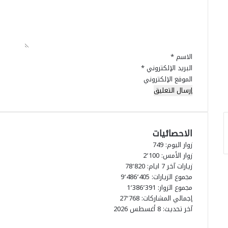
ن
ا
ل
اً
ع
ي
ل
ق
ق
ل
ي
*
م
م
ر
الاسم
*
ت
ح
ه
البريد الإلكتروني
*
ل
ا
الموقع الإلكتروني
ة
ل
ا
س
ل
و
إ
ق
ع
الاحصائيات
ي
د
ة
زوار اليوم:
749
ا
ي
زوار الأمس:
2٬100
د
ع
زيارات آخر 7 ايام:
78٬820
ي
ق
مجموع الزيارات:
9٬486٬405
ة
د
مجموع الزوار:
1٬386٬391
ا
م
إجمالي المشاركات:
27٬768
ل
ه
آخر تحديث:
8 أغسطس 2026
أ
م
خ
ة