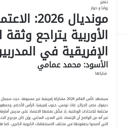
تتعزز
زوايا و حوار
مونديال 2026
الأوربية يتراجع وثقة ا
الإفريقية في المدربين
الأسود: محمد عمامي
شاركها
ف
ل
م
م
و
ت
م
ط
ي
X
ي
ا
ا
ا
ي
ب
ش
س
ن
س
ت
س
ل
ا
ا
ب
ك
ن
ن
ق
س
ر
ع
سيشهد كأس العالم 2026 مشاركة إفريقية غير مسبوقة،
و
د
ج
ج
ا
ر
ك
ة
ديفوار، مصر، الجزائر، غانا، تونس، جنوب إفريقيا، الرأس الأخضر، وجم
ك
إ
ر
ر
ا
ب
ة
مختلفة للاتحادات الوطنية، إذ فضّل بعضها الاعتماد على مدربين أفارقة
ن
م
ع
غير أنه من الواضح أن الإعتماد على المدرب المحلي، وإن كان مزدوج الجنس
ب
التي أصبحوا يحققونها في مختلف الاستحقاقات الكروية الكبرى، كما هو
ر