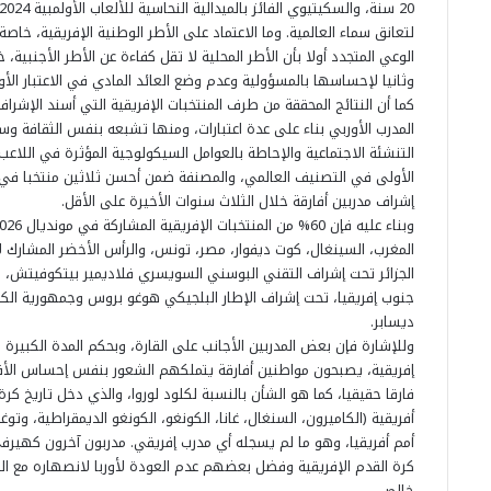
ا
لتعانق سماء العالمية. وما الاعتماد على الأطر الوطنية الإفريقية، خا
ل
الوعي المتجدد أولا بأن الأطر المحلية لا تقل كفاءة عن الأطر الأجنبية
ب
وثانيا لإحساسها بالمسؤولية وعدم وضع العائد المادي في الاعتبار الأ
ر
كما أن النتائج المحققة من طرف المنتخبات الإفريقية التي أسند الإشرا
ي
المدرب الأوربي بناء على عدة اعتبارات، ومنها تشبعه بنفس الثقافة وس
د
التنشئة الاجتماعية والإحاطة بالعوامل السيكولوجية المؤثرة في اللاع
الأولى في التصنيف العالمي، والمصنفة ضمن أحسن ثلاثين منتخبا في ا
إشراف مدربين أفارقة خلال الثلاث سنوات الأخيرة على الأقل.
الجزائر تحت إشراف التقني البوسني السويسري فلاديمير بيتكوفيتش، 
جنوب إفريقيا، تحت إشراف الإطار البلجيكي هوغو بروس وجمهورية الكون
ديسابر.
وللإشارة فإن بعض المدربين الأجانب على القارة، وبحكم المدة الكبيرة 
إفريقية، يصبحون مواطنين أفارقة يتملكهم الشعور بنفس إحساس الأفار
أمم أفريقيا، وهو ما لم يسجله أي مدرب إفريقي. مدربون آخرون كهير
كرة القدم الإفريقية وفضل بعضهم عدم العودة لأوربا لانصهاره مع ا
خالص.