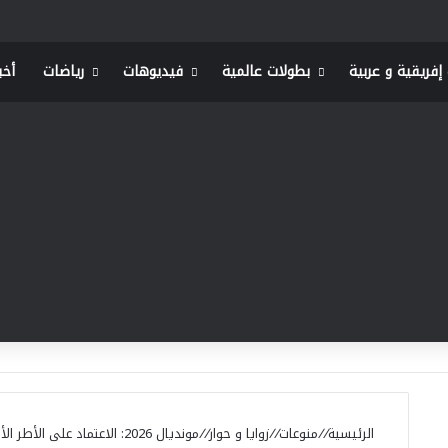
إفريقية و عربية
بطولات عالمية
فيديوهات
رياضات
أخب
الرئيسية
//
منوعات
//
زوايا و حوار
//
مونديال 2026: الاعتماد على 