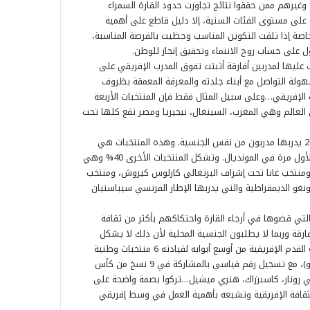
20 سنة، والسكيتيوي الفائز بالميدالية النحاسية للألعاب الأولمبية 2024 وغيرهم ممن حققوا نتائج تجاوزت حدود القارة السمراء
صة على مستوى الفئات السنية، إلا دليل قاطع على أهمية
، خاصة إذا تلقت التكوين المناسب وحظيت بالفرصة المناسبة،
ول على حساب روح الانتماء وتحقيق إنجاز للوطن.
ف عليها لمدربين أفارقة أثبتت تفوق المدرب الإفريقي على
هولة التواصل مع أبناء جلدته والمعرفة المعمقة بظروف
ب الإفريقي…وعلى سبيل المثال فقط فإن المنتخبات الأربعة
لعالم وهي المغرب، السينغال، نيجيريا ومصر تقع كلها تحت
وبناء عليه فإن 60% من المنتخبات الإفريقية المشاركة في مونديال 2026 يدربها مدربون من نفس الجنسية. وهذه المنتخبات هي
المغرب، السينغال، كوت ديفوار، مصر، تونس، والرأس الأخضر المشارك لأول مرة في المونديال. وتشكل المنتخبات الأخرى 40% وهي
ومنتخب غانا تحت إشراف البرتغالي كارلوس كيروش، ومنتخب
غو الديمقراطية والتي يدربها الإطار الفرنسي سيباستيان
التي قضوها في أرجاء القارة واحتكاكهم بأكثر من ثقافة
قة وربما لا يطلبون الجنسية المحلية لأن ذلك لا يشكل
فارقا حقيقيا، كما هو الشأن بالنسبة لكلود لوروا، والذي دخل تاريخ كرة القدم الإفريقية من أوسع أبوابه لقيادته 6 منتخبات وطنية
أفريقية (الكاميرون، السنغال، غانا، الكونغو، الكونغو الديمقراطية، وتوغو)، مع تسجيل رقم قياسي بالمشاركة في 9 نسخ من كأس
في رونار، كاسبرزاك، هنري ميشيل…تركوا بصمة واضحة على
لثقافة الإفريقية وتشبعه بأهمية العمل في وسط إفريقي