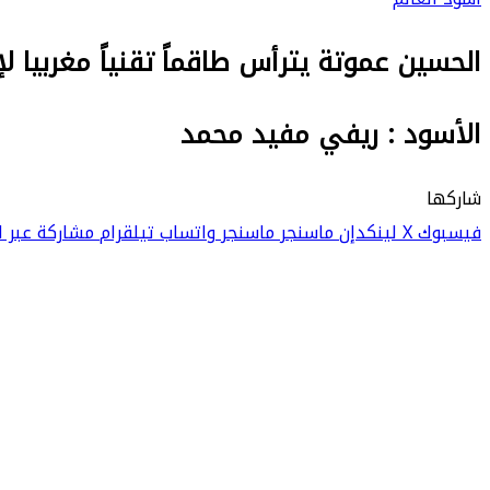
الحسين عموتة يترأس طاقماً تقنياً مغربيا 
الأسود : ريفي مفيد محمد
شاركها
فيسبوك
‫X
لينكدإن
ماسنجر
ماسنجر
واتساب
تيلقرام
مشاركة عبر ال