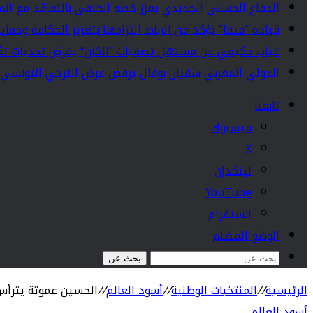
الدفاع الحسني الجديدي يعزز خطه الخلفي بالتعاقد مع الما
قيادة “فيفا” تؤكد من الرباط التزامها بتعزيز الحكامة وحما
غياب حكيمي عن مستهل تصفيات “الكان” يفرض تحديات تك
الدولي المغربي سفيان بوفال يرفض عرض الترجي التونسي مت
تابعنا
فيسبوك
‫X
لينكدإن
‫YouTube
انستقرام
الوضع المظلم
بحث عن
الرئيسية
//
المنتخبات الوطنية
//
أسود العالم
//
الحسين عموتة يترأس ط
أسود العالم