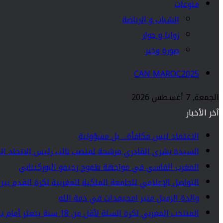
منوعات
الشباب و الرياضة
زوايا و حوار
صورة وخبر
CAN MAROC2025
الجمعة, 7 أغسطس 2026
آخر الأخبار
الاعتماد ليس مكافأة… بل مسؤولية
السيدة بشرى القادري مرشحة لمنصب نائب رئيس الاتحاد ال
المغرب الفاسي في مواجهة طموح رحيمو البوركينابي
التواصل الإعلامي للجامعة الملكية المغربية لكرة القدم بين
والدة الزميل منير امحيمدات في ذمة الله
المنتخب المغربي لكرة السلة لأقل من 18 سنة يتعثر أمام نظيره المالي في افتتاح بطولة إفريقيا بأبيدجان