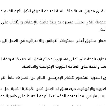
ني مغربي بنسبة مئة بالمئة لقيادة الفريق الأول لكرة القدم خلا
موتة، الذي يمتلك مسيرة تدريبية حافلة بالإنجازات والألقاب على ا
ات.
ة لضمان تحقيق أعلى مستويات التجانس والاحترافية في العمل الي
5 عاماً، محملاً بخبرات عريضة وتجارب ناجحة على أعلى مستوى، بعد أن شغل المنص
ة واضحة على الساحة الكروية الإفريقية والعالمية.
 البالغ من العمر 56 عاماً، لتولي مهمة تدريب حراس الفريق وتطوير مستوياتهم.
ربية والإفريقية، حيث سبق له العمل ضمن الأجهزة الفنية لكل من 
رة الإماراتي، مما يمنحه المؤهلات اللازمة للحفاظ على جاهزية حما