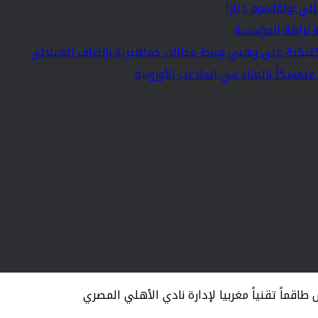
لي بولقاسوم ديارا
ية نزاهة المؤسسة
تيكية على وهبي وسط مطالب جماهيرية بإنصاف الهيلالي
مسكاً بالبقاء في الملاعب الأوروبية
اقماً تقنياً مغربيا لإدارة نادي الأهلي المصري