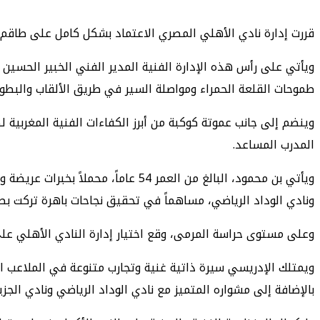
قررت إدارة نادي الأهلي المصري الاعتماد بشكل كامل على طاقم تق
ويأتي على رأس هذه الإدارة الفنية المدير الفني الخبير الحسين ع
طموحات القلعة الحمراء ومواصلة السير في طريق الألقاب والبطول
​وينضم إلى جانب عموتة كوكبة من أبرز الكفاءات الفنية المغربي
المدرب المساعد.
ويأتي بن محمود، البالغ من العمر 4
ونادي الوداد الرياضي، مساهماً في تحقيق نجاحات باهرة تركت بصم
​وعلى مستوى حراسة المرمى، وقع اختيار إدارة النادي الأهلي على المدرب المخضرم هشام الإدريسي،
ويمتلك الإدريسي سيرة ذاتية غنية وتجارب متنوعة في الملاعب الع
بالإضافة إلى مشواره المتميز مع نادي الوداد الرياضي ونادي الجزي