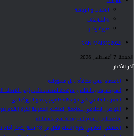
منوعات
الشباب و الرياضة
زوايا و حوار
صورة وخبر
CAN MAROC2025
الجمعة, 7 أغسطس 2026
آخر الأخبار
الاعتماد ليس مكافأة… بل مسؤولية
السيدة بشرى القادري مرشحة لمنصب نائب رئيس الاتحاد ال
المغرب الفاسي في مواجهة طموح رحيمو البوركينابي
التواصل الإعلامي للجامعة الملكية المغربية لكرة القدم بين
والدة الزميل منير امحيمدات في ذمة الله
المنتخب المغربي لكرة السلة لأقل من 18 سنة يتعثر أمام نظيره المالي في افتتاح بطولة إفريقيا بأبيدجان