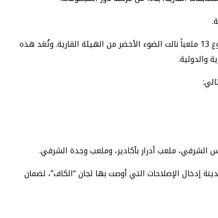
.
​وكشفت القائمة الرسمية عن تفوق مغربي لافت في عدد المنشآت المعتمدة، حيث تربّع المغرب على صدارة الترتيب الإفريقي بمجموع 13 ملعباً نالت الضوء الأخضر من الهيئة القارية. وتُعَد هذه
ة والدولية.
الي:
س الشرفي، ملعب أدرار بأكادير، وملعب وجدة الشرفي.
دينة إدخال الإصلاحات التي أوصت بها لجان “الكاف”، لضمان