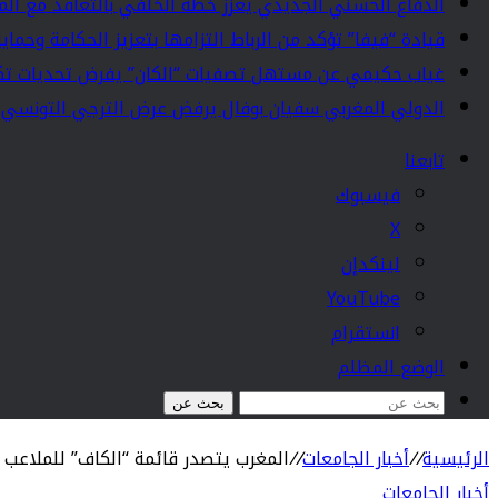
الدفاع الحسني الجديدي يعزز خطه الخلفي بالتعاقد مع الما
قيادة “فيفا” تؤكد من الرباط التزامها بتعزيز الحكامة وحما
غياب حكيمي عن مستهل تصفيات “الكان” يفرض تحديات تك
الدولي المغربي سفيان بوفال يرفض عرض الترجي التونسي مت
تابعنا
فيسبوك
‫X
لينكدإن
‫YouTube
انستقرام
الوضع المظلم
بحث عن
الرئيسية
//
أخبار الجامعات
//
المغرب يتصدر قائمة “الكاف” للملاعب ا
أخبار الجامعات