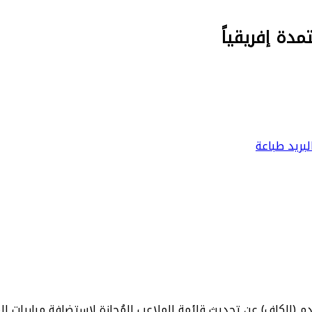
دة إفريقياً
بريد
طباعة
لقدم (الكاف) عن تحديث قائمة الملاعب المُجازة لاستضافة مباريات ال