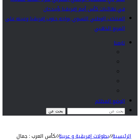
في نهائيات كأس أمم إفريقيا بأبيدجان
المنتخب الوطني النسوي يواجه جنوب إفريقيا وعينه على
المربع الذهبي
تابعنا
الوضع المظلم
بحث عن
الرئيسية
//
بطولات إفريقية و عربية
//
كأس العرب : جمال