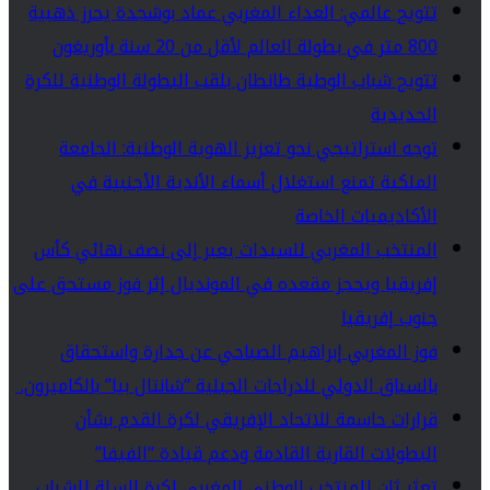
تتويج عالمي: العداء المغربي عماد بوشجدة يحرز ذهبية
800 متر في بطولة العالم لأقل من 20 سنة بأوريغون
تتويج شباب الوطية طانطان بلقب البطولة الوطنية للكرة
الحديدية
توجه استراتيجي نحو تعزيز الهوية الوطنية: الجامعة
الملكية تمنع استغلال أسماء الأندية الأجنبية في
الأكاديميات الخاصة
المنتخب المغربي للسيدات يعبر إلى نصف نهائي كأس
إفريقيا ويحجز مقعده في المونديال إثر فوز مستحق على
جنوب إفريقيا
فوز المغربي إبراهيم الصباحي عن جدارة واستحقاق
بالسباق الدولي للدراجات الجبلية “شانتال بيا” بالكاميرون.
قرارات حاسمة للاتحاد الإفريقي لكرة القدم بشأن
البطولات القارية القادمة ودعم قيادة “الفيفا”
تعثر ثانٍ للمنتخب الوطني المغربي لكرة السلة للشباب