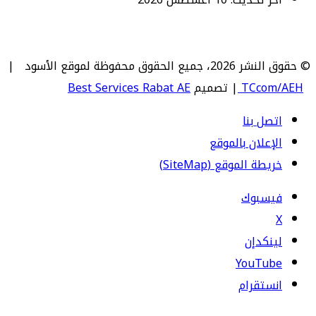
© حقوق النشر 2026، جميع الحقوق محفوظة لموقع الأسود |
TCcom/AEH
| تصميم
Best Services Rabat AE
اتصل بنا
الإعلان بالموقع
خريطة الموقع (SiteMap)
فيسبوك
‫X
لينكدإن
‫YouTube
انستقرام