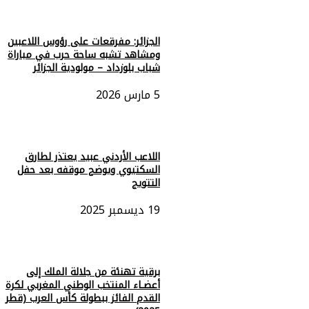
الذهبي في كأس العرب، يعد دليلاً واضحاً على التطور
الذي تشهده كرة القدم الأردنية، ومؤشراً إيجابياً على أن
الجزائر: مفرقعات على رؤوس اللاعبين
المنتخب يسير بخطى ثابتة نحو ترسيخ مكانته بين كبار
ومشاهد تشبه ساحة حرب في مباراة
القارة.
شباب بلوزداد – مولودية الجزائر
5 مارس 2026
اللاعب الأردني عبيد يعتذر لطارق
السكتيوي ويوضح موقفه بعد حفل
التتويج
19 ديسمبر 2025
برقية تهنئة من جلالة الملك إلى
أعضـاء المنتخب الوطني المغربي لكرة
القدم الفائز ببطولة كأس العرب (قطر