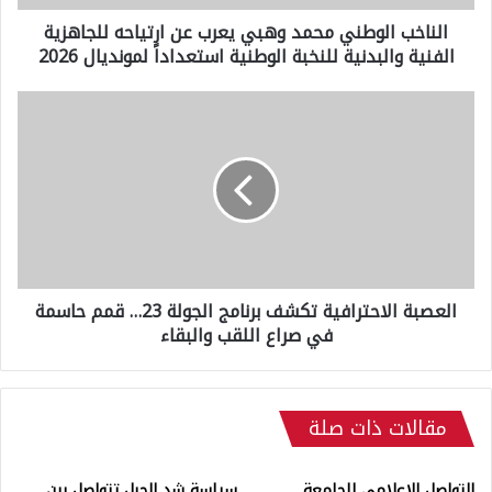
و
الناخب الوطني محمد وهبي يعرب عن ارتياحه للجاهزية
ط
الفنية والبدنية للنخبة الوطنية استعداداً لمونديال 2026
ن
ي
م
ا
ح
ل
م
ع
د
ص
و
ب
ه
ة
ب
ا
ي
ل
ي
ا
ع
العصبة الاحترافية تكشف برنامج الجولة 23… قمم حاسمة
ح
ر
في صراع اللقب والبقاء
ت
ب
ر
ع
ا
ن
ف
ا
مقالات ذات صلة
ي
ر
ة
ت
ت
التواصل الإعلامي للجامعة
سياسة شد الحبل تتواصل بين