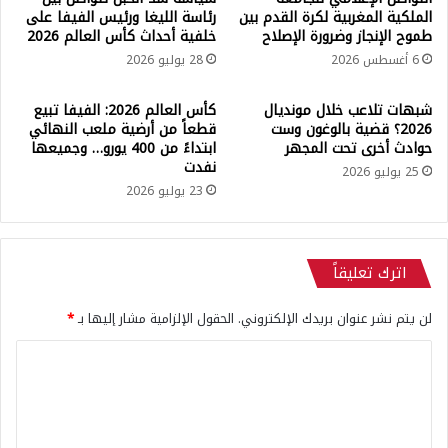
ي
ك
الملكية المغربية لكرة القدم بين
رئاسة الليغا ورئيس الفيفا على
ا
ش
طموح الإنجاز وضرورة الإصلاح
خلفية أحداث كأس العالم 2026
ح
ف
6 أغسطس 2026
28 يوليو 2026
ه
ب
ل
ر
ل
ن
شبهات تلاعب خلال مونديال
كأس العالم 2026: الفيفا تبيع
ج
ا
2026؟ قضية بالوغون وست
قطعاً من أرضية ملعب النهائي
ا
حوادث أخرى تحت المجهر
ابتداءً من 400 يورو… وجميعها
م
نفدت
ه
ج
25 يوليو 2026
ز
ا
23 يوليو 2026
ي
ل
ة
ج
ا
و
اترك تعليقاً
ل
ل
ف
ة
ن
2
لن يتم نشر عنوان بريدك الإلكتروني.
الحقول الإلزامية مشار إليها بـ
*
ي
3
ا
ة
…
و
ق
ل
ا
م
ت
ل
م
ب
ح
ع