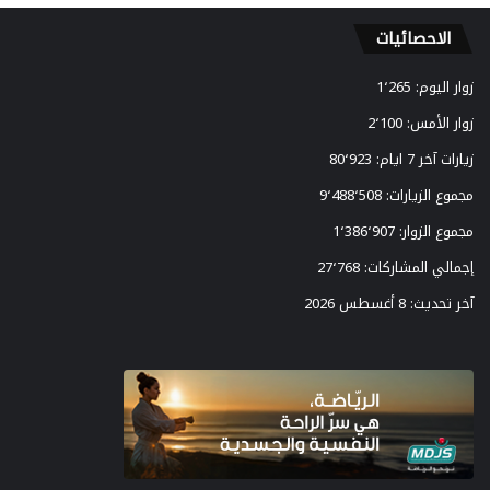
د
ء
ا
الاحصائيات
د
اً
زوار اليوم:
1٬265
ل
م
زوار الأمس:
2٬100
و
زيارات آخر 7 ايام:
80٬923
ن
د
مجموع الزيارات:
9٬488٬508
ي
مجموع الزوار:
1٬386٬907
ا
ل
إجمالي المشاركات:
27٬768
2
آخر تحديث:
8 أغسطس 2026
0
2
6