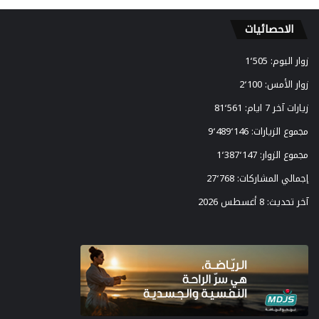
الاحصائيات
زوار اليوم:
1٬505
زوار الأمس:
2٬100
زيارات آخر 7 ايام:
81٬561
مجموع الزيارات:
9٬489٬146
مجموع الزوار:
1٬387٬147
إجمالي المشاركات:
27٬768
آخر تحديث:
8 أغسطس 2026