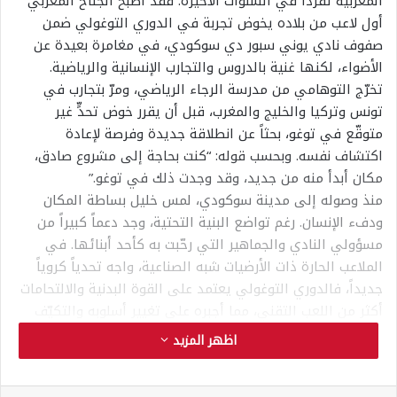
المغربية تفرّداً في السنوات الأخيرة. فقد أصبح الجناح المغربي
أول لاعب من بلاده يخوض تجربة في الدوري التوغولي ضمن
صفوف نادي يوني سبور دي سوكودي، في مغامرة بعيدة عن
الأضواء، لكنها غنية بالدروس والتجارب الإنسانية والرياضية.
تخرّج التوهامي من مدرسة الرجاء الرياضي، ومرّ بتجارب في
تونس وتركيا والخليج والمغرب، قبل أن يقرر خوض تحدٍّ غير
متوقّع في توغو، بحثاً عن انطلاقة جديدة وفرصة لإعادة
اكتشاف نفسه. وبحسب قوله: “كنت بحاجة إلى مشروع صادق،
مكان أبدأ منه من جديد، وقد وجدت ذلك في توغو.”
منذ وصوله إلى مدينة سوكودي، لمس خليل بساطة المكان
ودفء الإنسان. رغم تواضع البنية التحتية، وجد دعماً كبيراً من
مسؤولي النادي والجماهير التي رحّبت به كأحد أبنائها. في
الملاعب الحارة ذات الأرضيات شبه الصناعية، واجه تحدياً كروياً
جديداً، فالدوري التوغولي يعتمد على القوة البدنية والالتحامات
أكثر من اللعب التقني، مما أجبره على تغيير أسلوبه والتكيّف
مع واقع جديد.
اظهر المزيد
بفضل خبرته، تألق بسرعة؛ ففي أول مباراة له قدّم تمريرة
حاسمة وأسهم في فوز فريقه برباعية. ومع مرور الوقت، أصبح