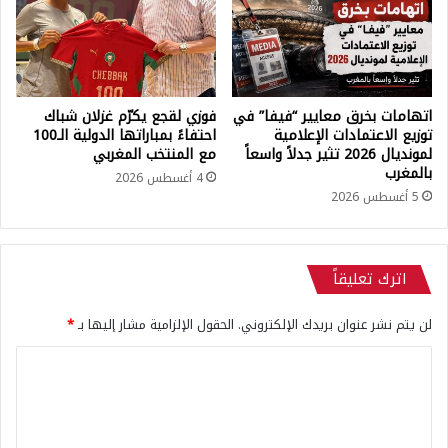
ل
ة
ى
ل
ج
أ
ا
ن
ئ
س
اتهامات بخرق معايير “فيفا” في
فوزي لقجع يكرّم غزلان شباك
ز
ب
توزيع الاعتمادات الإعلامية
احتفاءً بمباراتها الدولية الـ100
ة
ا
لمونديال 2026 تثير جدلاً واسعاً
مع المنتخب المغربي
ا
ش
بالمغرب
ل
4 أغسطس 2026
5 أغسطس 2026
ح
ذ
ا
ء
اترك تعليقاً
ا
ل
لن يتم نشر عنوان بريدك الإلكتروني.
الحقول الإلزامية مشار إليها بـ
*
ذ
ه
ا
ب
ي
ل
ا
ت
ل